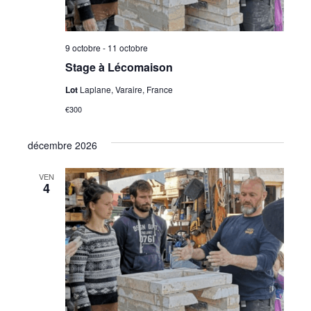
e
n
9 octobre
-
11 octobre
t
Stage à Lécomaison
Lot
Laplane, Varaire, France
€300
décembre 2026
VEN
4