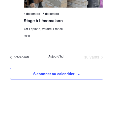
4 décembre
-
6 décembre
Stage à Lécomaison
Lot
Laplane, Varaire, France
€300
Évènements
Aujourd’hui
suivants
Évènements
précédents
S’abonner au calendrier