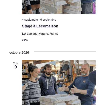
o
e
z
n
u
d
n
4 septembre
-
6 septembre
e
e
Stage à Lécomaison
d
v
Lot
Laplane, Varaire, France
a
u
t
€300
e
e
.
octobre 2026
s
É
VEN
9
v
è
n
e
m