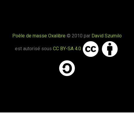
Poêle de masse Oxalibre
© 2010 par
David Szumilo
est autorisé sous
CC BY-SA 4.0