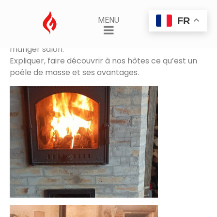
Gîte écologique « la Trêve »
FR
MENU
Posted on
12 mars 2026
By
Hamethyst
Chauffer LA grande pièce du gite, cuisine salle a
manger salon.
Expliquer, faire découvrir à nos hôtes ce qu’est un
poêle de masse et ses avantages.