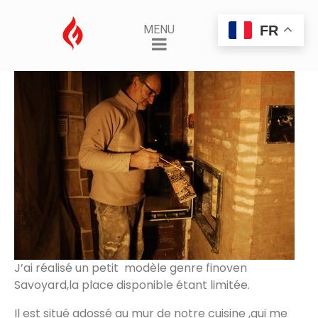
jacky BOURGES
FR
MENU
Posted on
16 mai 2014
By
AdminSamuel
J’ai réalisé un petit modèle genre finoven
Savoyard,la place disponible étant limitée.
Il est situé adossé au mur de notre cuisine ,qui me