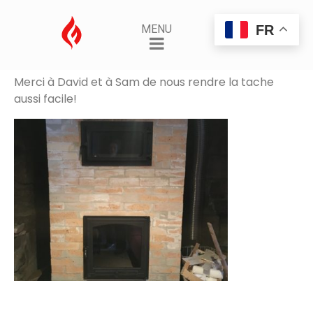
Objectif 1 atteint: chauffer!
FR
MENU
Posted on
1 juillet 2021
By
AdminSamuel
Merci à David et à Sam de nous rendre la tache
aussi facile!