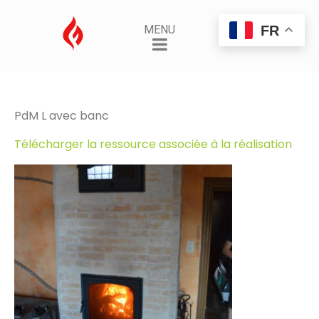
PdM
FR
MENU
Posted on
3 janvier 2022
By
AdminSamuel
PdM L avec banc
Télécharger la ressource associée à la réalisation