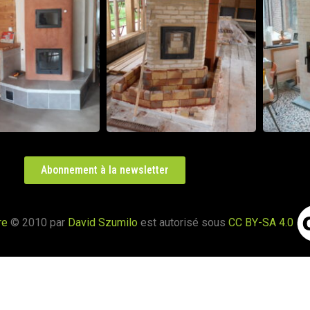
Abonnement à la newsletter
re
© 2010 par
David Szumilo
est autorisé sous
CC BY-SA 4.0