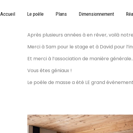
PDM S
Posted on
10 mars 2022
By
AdminSamuel
Accueil
Le poêle
Plans
Dimensionnement
Réa
Après plusieurs années à en rêver, voilà notre
Merci à Sam pour le stage et à David pour l’ins
Et merci à l’association de manière générale
Vous êtes géniaux !
Le poêle de masse a été LE grand événement d