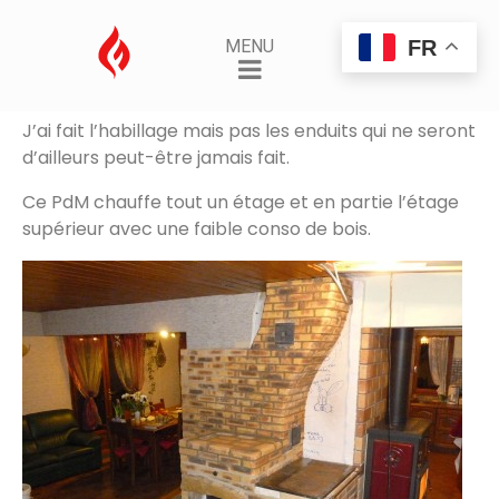
PdM avec plaque de cuisson
FR
MENU
Posted on
14 février 2014
By
AdminSamuel
PdM avec plaque de cuisson réalisé par David
J’ai fait l’habillage mais pas les enduits qui ne seront
d’ailleurs peut-être jamais fait.
Ce PdM chauffe tout un étage et en partie l’étage
supérieur avec une faible conso de bois.