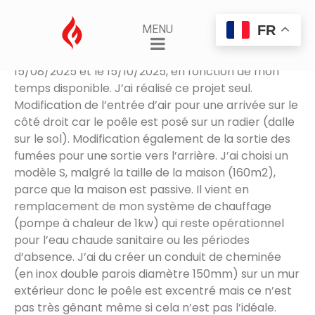
PDM modèle S
FR
MENU
Posted on
5 janvier 2026
By
Hamethyst
Projet réalisé sur une période de 2 mois entre le
15/08/2025 et le 15/10/2025, en fonction de mon
temps disponible. J’ai réalisé ce projet seul.
Modification de l’entrée d’air pour une arrivée sur le
côté droit car le poêle est posé sur un radier (dalle
sur le sol). Modification également de la sortie des
fumées pour une sortie vers l’arrière. J’ai choisi un
modèle S, malgré la taille de la maison (160m2),
parce que la maison est passive. Il vient en
remplacement de mon système de chauffage
(pompe à chaleur de 1kw) qui reste opérationnel
pour l’eau chaude sanitaire ou les périodes
d’absence. J’ai du créer un conduit de cheminée
(en inox double parois diamètre 150mm) sur un mur
extérieur donc le poêle est excentré mais ce n’est
pas très gênant même si cela n’est pas l’idéale.