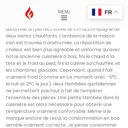
Perfect stove 38
FR
MENU
Posted on
10 février 2015
By
AdminSamuel
Après un stage chez David, j’ai construit cet
automne, un perfect stove 38 cm accompagné de
deux bancs chauffants. L’ambiance de la maison
s’en est trouvée transformée. La répartition de
chaleur est bien plus agréable et uniforme qu’avec
notre ancienne cuisinière à bois, fini le chaud à la
tête et le froid au pied, fini la cuisine surchauffée, et
les chambres glaciales. Cependant, quand il fait
vraiment froid (comme en ce moment avec -5°C
la nuit et 2°C le jour), deux flambées quotidiennes
ne permettent pas tout à fait de tempérer
l’ensemble des pièces. Une petite flambée dans la
cuisinière est alors nécessaire pour obtenir une
température vraiment confortable. Même si je
manque encore de recul, la consommation en bois
semble vraiment correcte. Je pense consommer