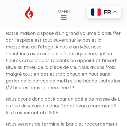
Poêle L
FR
MENU
Posted on
30 novembre 2015
By
AdminSamuel
Notre maison dispose d’un grand volume à chauffer
car l’espace est tout ouvert sur le bas et la
mezzanine de l’étage. A notre arrivée, nous
chauffions avec une dalle électrique hors gel en
heures creuses, des radiants en appoint et l’insert
situé au milieu de la pièce de vie. Nous avions froid
malgré tout en bas et trop chaud en haut sans
parler de la corvée de mettre une bûche toutes les
1/2 heures dans la cheminée !!!
Nous avons donc opté pour un poêle de masse de L
au vue du volume à chauffer et avons commencé
les travaux cet été 2015.
Nous venons de terminé le banc et raccordement