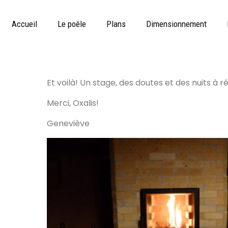
Poêle de masse M
Accueil
Le poêle
Plans
Dimensionnement
Posted on
22 novembre 2021
By
AdminSamuel
Et voilà! Un stage, des doutes et des nuits à 
Merci, Oxalis!
Geneviève