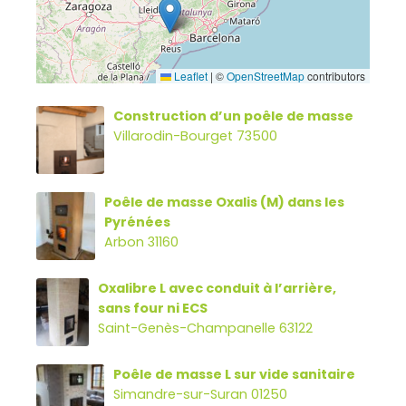
Leaflet
|
©
OpenStreetMap
contributors
Construction d’un poêle de masse
Villarodin-Bourget 73500
Poêle de masse Oxalis (M) dans les
Pyrénées
Arbon 31160
Oxalibre L avec conduit à l’arrière,
sans four ni ECS
Saint-Genès-Champanelle 63122
Poêle de masse L sur vide sanitaire
Simandre-sur-Suran 01250