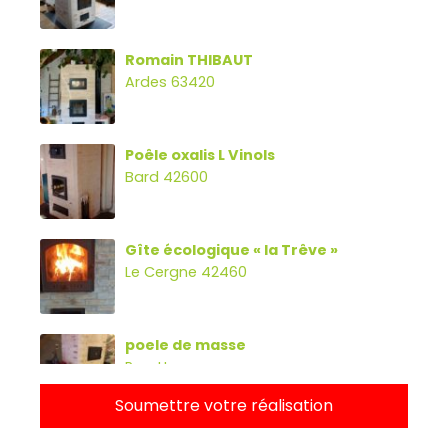
Romain THIBAUT
Ardes 63420
Poêle oxalis L Vinols
Bard 42600
Gîte écologique « la Trêve »
Le Cergne 42460
poele de masse
Parette
Soumettre votre réalisation
Poêle oxalibre L avec four, banc et