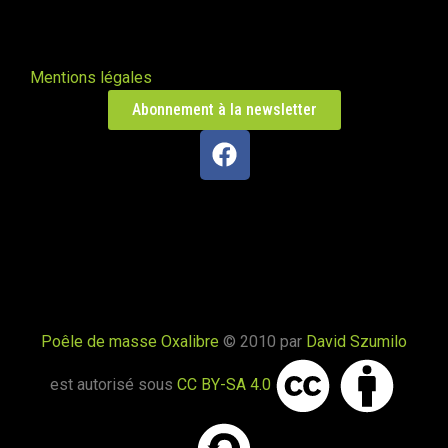
fumées vers le bas
Valleraugue 30570
Poele de masse S avec conduit en
Mentions légales
brique de terre crue handmade
Abonnement à la newsletter
Mantry 39230
Poêle Oxalibre L dans le Tarn
Coufouleux 81800
Poêle de masse
Corbel 73160
Poêle de masse Oxalibre
© 2010 par
David Szumilo
Poêle M sous escalier
Fontaine-lès-Clerval 25340
est autorisé sous
CC BY-SA 4.0