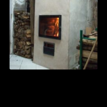
PDM L
Éternoz 25330
Modèle L sans enduit
Saint-Jean-de-Chevelu 73170
oxalis L
Piégros-la-Clastre 26400
PDM L
Fleurus
PDM Oxalibre XL avec sortie des