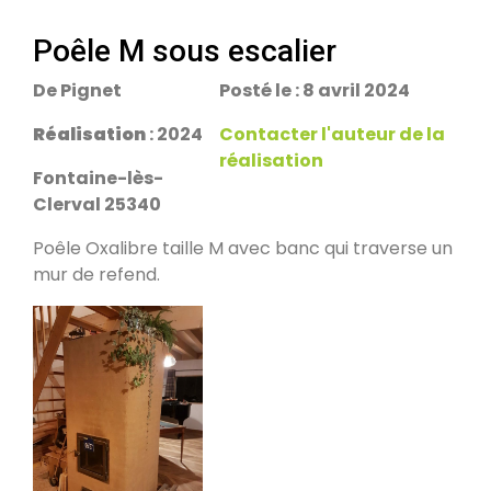
escalier.
Rans 39700
Poêle M sous escalier
De Pignet
Posté le : 8 avril 2024
PDM Yoloxalis
Schweighouse-sur-Moder 67590
Réalisation
: 2024
Contacter l'auteur de la
réalisation
Fontaine-lès-
Oxalibre L
Clerval 25340
Les Salelles 48230
Poêle Oxalibre taille M avec banc qui traverse un
mur de refend.
Poêle et banc
Granville 50400
PDM modèle S
Urmatt 67280