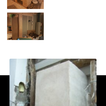
Poele de masse L
Devay 58300
Poêle de masse L avec petit banc
chauffant
Heusy
Poêle de Masse
Bellecombe-en-Bauges 73340
Oxalibre S
Portet 64330
Modèle M avec enduit
La Table 73110