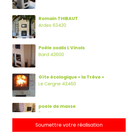
Romain THIBAUT
Ardes 63420
Poêle oxalis L Vinols
Bard 42600
Gîte écologique « la Trêve »
Le Cergne 42460
poele de masse
Parette
Soumettre votre réalisation
Poêle oxalibre L avec four, banc et