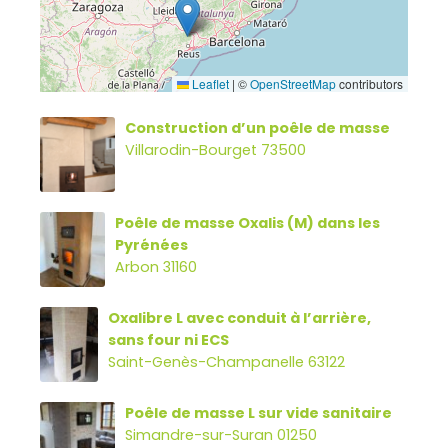
Leaflet
|
©
OpenStreetMap
contributors
Construction d’un poêle de masse
Villarodin-Bourget 73500
Poêle de masse Oxalis (M) dans les
Pyrénées
Arbon 31160
Oxalibre L avec conduit à l’arrière,
sans four ni ECS
Saint-Genès-Champanelle 63122
Poêle de masse L sur vide sanitaire
Simandre-sur-Suran 01250