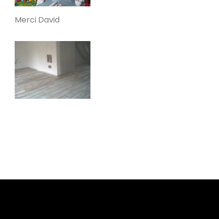
Poele de masse L
Merci David
Devay 58300
Poêle de masse L avec petit banc
chauffant
Heusy
Poêle de Masse
Bellecombe-en-Bauges 73340
Oxalibre S
Portet 64330
Modèle M avec enduit
La Table 73110