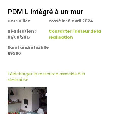
escalier.
Rans 39700
PDM L intégré à un mur
De P Julien
Posté le : 8 avril 2024
PDM Yoloxalis
Schweighouse-sur-Moder 67590
Réalisation
:
Contacter l'auteur de la
01/08/2017
réalisation
Oxalibre L
Saint andré lez lille
Les Salelles 48230
59350
Poêle et banc
Télécharger la ressource associée à la
Granville 50400
réalisation
PDM modèle S
Urmatt 67280