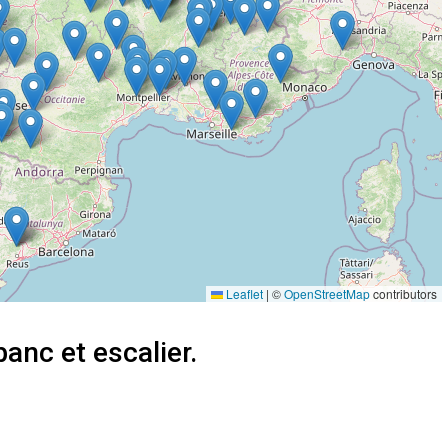
Leaflet
|
©
OpenStreetMap
contributors
banc et escalier.