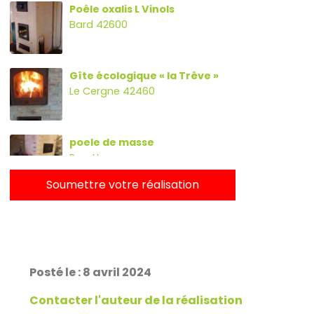
Poêle oxalis L Vinols
Bard 42600
Gîte écologique « la Trêve »
Le Cergne 42460
poele de masse
Parette
Soumettre votre réalisation
Poêle oxalibre L avec four, banc
et escalier.
Rans 39700
Posté le : 8 avril 2024
PDM Yoloxalis
Schweighouse-sur-Moder
Contacter l'auteur de la réalisation
67590