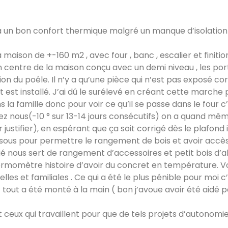
déjà un bon confort thermique malgré un manque d’isolatio
maison de +-160 m2 , avec four , banc , escalier et finitio
n centre de la maison conçu avec un demi niveau , les po
n du poêle. Il n’y a qu’une pièce qui n’est pas exposé co
installé. J’ai dû le surélevé en créant cette marche pour
 la famille donc pour voir ce qu’il se passe dans le four 
ez nous(-10 ° sur 13-14 jours consécutifs) on a quand mêm
ustifier), en espérant que ça soit corrigé dès le plafond i
 dessous pour permettre le rangement de bois et avoir acc
oitié nous sert de rangement d’accessoires et petit bois 
hermomètre histoire d’avoir du concret en température. Voi
les et familiales . Ce qui a été le plus pénible pour moi c’
tout a été monté à la main ( bon j’avoue avoir été aidé 
ceux qui travaillent pour que de tels projets d’autonomie 