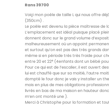
Rans 39700
Voiçi mon poêle de taille L qui nous offre 
(350cm) .
Le poêle est devenu la pièce maîtresse de la 
L’emplacement est idéal puisque placé plei
donnent donc sur le grand volume d’expositio
malheureusement où un appoint permanent est 
et surtout qu’on est pas des très grands dans
même si en période très très froide pour ch
entre 20 et 22° (4enfants dont un bébé pour j
Pour ce qui est de l’escalier, il est ouvert
lui est chauffé que sur sa moitié, l’autre m
dompté le four donc je vais y installer un t
mois en plus de mes obligations professionnel
livrés en bas de ma maison en hauteur donc 
m’en ont monté une ).
Merci à Christophe pour la formation et tout 