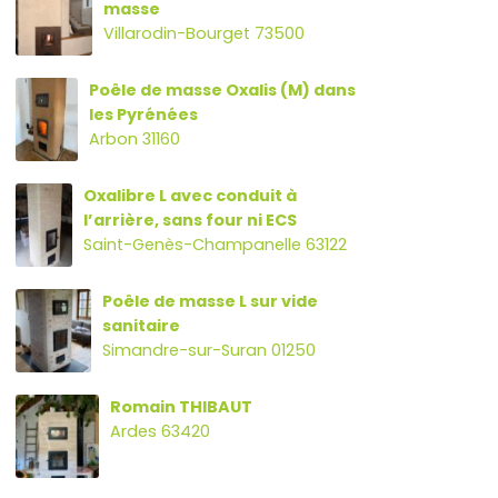
masse
Villarodin-Bourget 73500
Poêle de masse Oxalis (M) dans
les Pyrénées
Arbon 31160
Oxalibre L avec conduit à
l’arrière, sans four ni ECS
Saint-Genès-Champanelle 63122
Poêle de masse L sur vide
sanitaire
Simandre-sur-Suran 01250
Romain THIBAUT
Ardes 63420