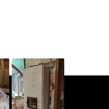
Poêle Oxalibre L dans le Tarn
Coufouleux 81800
Poêle de masse
Corbel 73160
Poêle M sous escalier
Fontaine-lès-Clerval 25340
Poêle L en Haute-Saône
Trésilley 70190
PDM taille L
Le Poizat-Lalleyriat 01130