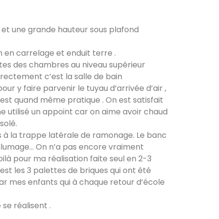
Oxalibre L
n et une grande hauteur sous plafond
Les Salelles 48230
n en carrelage et enduit terre .
rtes des chambres au niveau supérieur
Poêle et banc
rrectement c’est la salle de bain
Granville 50400
 y faire parvenir le tuyau d’arrivée d’air ,
c’est quand même pratique . On est satisfait
e utilisé un appoint car on aime avoir chaud
PDM modèle S
solé.
Urmatt 67280
ès à la trappe latérale de ramonage. Le banc
d’allumage… On n’a pas encore vraiment
là pour ma réalisation faite seul en 2-3
Poele de masse L
est les 3 palettes de briques qui ont été
Devay 58300
par mes enfants qui à chaque retour d’école
se réalisent .
Poêle de masse L avec petit banc
chauffant