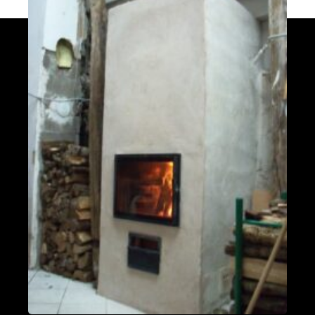
fumées vers le bas
Valleraugue 30570
Poele de masse S avec conduit en
brique de terre crue handmade
Mantry 39230
Poêle Oxalibre L dans le Tarn
Coufouleux 81800
Poêle de masse
Corbel 73160
Poêle M sous escalier
Fontaine-lès-Clerval 25340