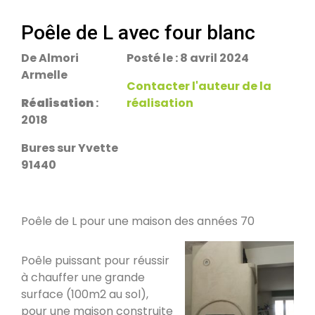
escalier.
Rans 39700
Poêle de L avec four blanc
De Almori
Posté le : 8 avril 2024
PDM Yoloxalis
Armelle
Schweighouse-sur-Moder 67590
Contacter l'auteur de la
Réalisation
:
réalisation
2018
Oxalibre L
Les Salelles 48230
Bures sur Yvette
91440
Poêle et banc
Granville 50400
Poêle de L pour une maison des années 70
Poêle puissant pour réussir
PDM modèle S
à chauffer une grande
Urmatt 67280
surface (100m2 au sol),
pour une maison construite