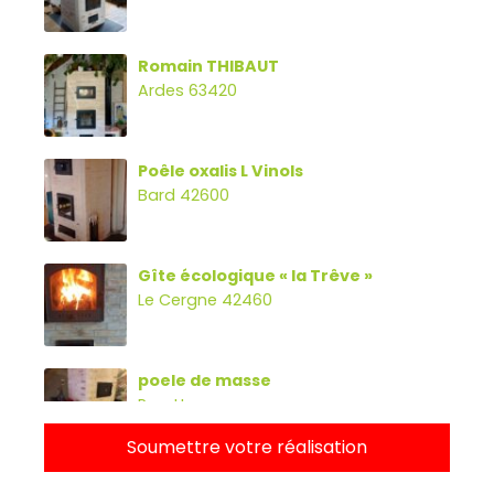
Romain THIBAUT
Ardes 63420
Poêle oxalis L Vinols
Bard 42600
Gîte écologique « la Trêve »
Le Cergne 42460
poele de masse
Parette
Soumettre votre réalisation
Poêle oxalibre L avec four, banc et