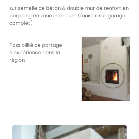
sur semelle de béton & double mur de renfort en
PDM L
parpaing en zone inférieure (maison sur garage
Éternoz 25330
complet)
Modèle L sans enduit
Possibilité de partage
Saint-Jean-de-Chevelu 73170
d’expérience dans la
région
oxalis L
Piégros-la-Clastre 26400
PDM L
Fleurus
PDM Oxalibre XL avec sortie des