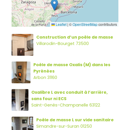
Leaflet
|
©
OpenStreetMap
contributors
Construction d’un poêle de masse
Villarodin-Bourget 73500
Poêle de masse Oxalis (M) dans les
Pyrénées
Arbon 31160
Oxalibre L avec conduit à l’arrière,
sans four ni ECS
Saint-Genès-Champanelle 63122
Poêle de masse L sur vide sanitaire
Simandre-sur-Suran 01250