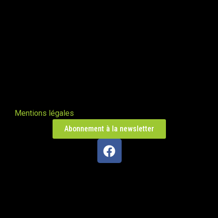
Poêle L en Haute-Saône
Trésilley 70190
PDM taille L
Le Poizat-Lalleyriat 01130
Poêle de masse Oxalis modèle XL
Le Cergne 42460
Mentions légales
Abonnement à la newsletter
Poêle de masse Taille L
Chaparon 74210
Oxalibre taille L
Naillat 23800