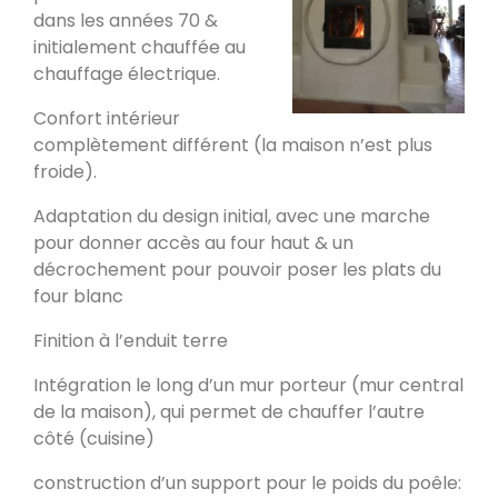
dans les années 70 &
Poele de masse L
initialement chauffée au
Devay 58300
chauffage électrique.
Confort intérieur
Poêle de masse L avec petit banc
complètement différent (la maison n’est plus
chauffant
froide).
Heusy
Adaptation du design initial, avec une marche
Poêle de Masse
pour donner accès au four haut & un
Bellecombe-en-Bauges 73340
décrochement pour pouvoir poser les plats du
four blanc
Oxalibre S
Finition à l’enduit terre
Portet 64330
Intégration le long d’un mur porteur (mur central
de la maison), qui permet de chauffer l’autre
côté (cuisine)
Modèle M avec enduit
La Table 73110
construction d’un support pour le poids du poêle: