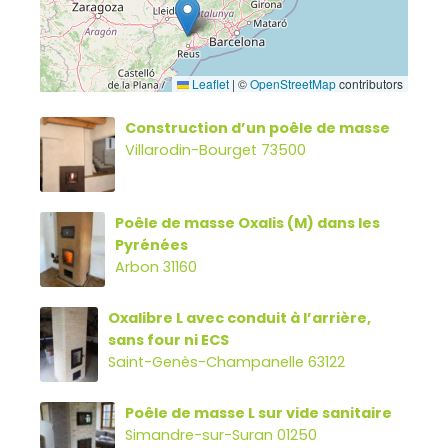
Leaflet
|
©
OpenStreetMap
contributors
Construction d’un poêle de masse
Villarodin-Bourget 73500
Poêle de masse Oxalis (M) dans les
Pyrénées
Arbon 31160
Oxalibre L avec conduit à l’arrière,
sans four ni ECS
Saint-Genès-Champanelle 63122
Poêle de masse L sur vide sanitaire
Simandre-sur-Suran 01250