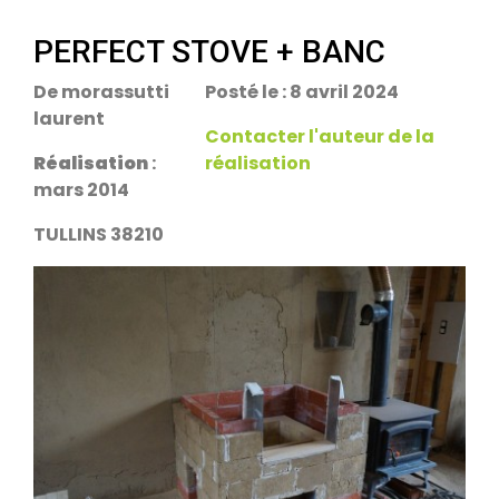
escalier.
Rans 39700
PERFECT STOVE + BANC
De morassutti
Posté le : 8 avril 2024
PDM Yoloxalis
laurent
Schweighouse-sur-Moder 67590
Contacter l'auteur de la
Réalisation
:
réalisation
mars 2014
Oxalibre L
Les Salelles 48230
TULLINS 38210
Poêle et banc
Granville 50400
PDM modèle S
Urmatt 67280