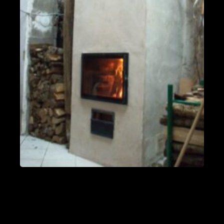
fumées vers le bas
Valleraugue 30570
Poele de masse S avec conduit en
brique de terre crue handmade
Mantry 39230
Poêle Oxalibre L dans le Tarn
Coufouleux 81800
Poêle de masse
Corbel 73160
Poêle M sous escalier
Fontaine-lès-Clerval 25340