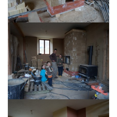
Poele de masse L
Devay 58300
Poêle de masse L avec petit banc
chauffant
Heusy
Poêle de Masse
Bellecombe-en-Bauges 73340
Oxalibre S
Portet 64330
Modèle M avec enduit
La Table 73110