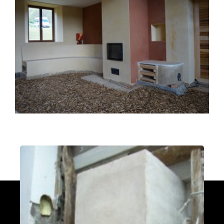
PDM L
Éternoz 25330
Modèle L sans enduit
Saint-Jean-de-Chevelu 73170
oxalis L
Piégros-la-Clastre 26400
PDM L
Fleurus
PDM Oxalibre XL avec sortie des