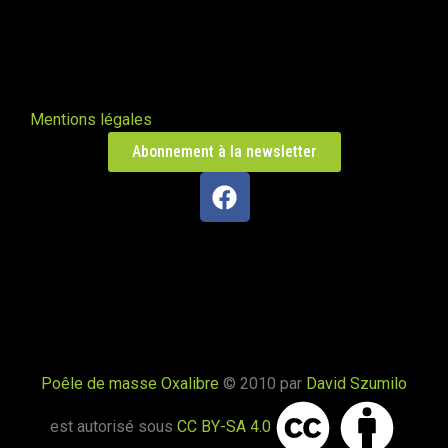
Poêle L en Haute-Saône
Trésilley 70190
PDM taille L
Mentions légales
Le Poizat-Lalleyriat 01130
Abonnement à la newsletter
Poêle de masse Oxalis modèle XL
Le Cergne 42460
Poêle de masse Taille L
Chaparon 74210
Poêle de masse Oxalibre
© 2010 par
David Szumilo
Oxalibre taille L
Naillat 23800
est autorisé sous
CC BY-SA 4.0