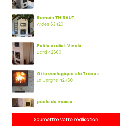
Romain THIBAUT
Ardes 63420
Poêle oxalis L Vinols
Bard 42600
Gîte écologique « la Trêve »
Le Cergne 42460
poele de masse
Parette
Soumettre votre réalisation
Poêle oxalibre L avec four, banc et