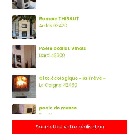
Romain THIBAUT
Ardes 63420
Poêle oxalis L Vinols
Bard 42600
Gîte écologique « la Trêve »
Le Cergne 42460
poele de masse
Parette
Soumettre votre réalisation
Poêle oxalibre L avec four, banc et