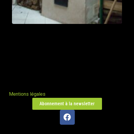
fumées vers le bas
Valleraugue 30570
Poele de masse S avec conduit en
brique de terre crue handmade
Mantry 39230
Poêle Oxalibre L dans le Tarn
Coufouleux 81800
Poêle de masse
Corbel 73160
Mentions légales
Abonnement à la newsletter
Poêle M sous escalier
Fontaine-lès-Clerval 25340