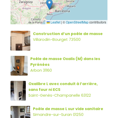
Leaflet
|
©
OpenStreetMap
contributors
Construction d’un poêle de masse
Villarodin-Bourget 73500
Poêle de masse Oxalis (M) dans les
Pyrénées
Arbon 31160
Oxalibre L avec conduit à l’arrière,
sans four ni ECS
Saint-Genès-Champanelle 63122
Poêle de masse L sur vide sanitaire
Simandre-sur-Suran 01250