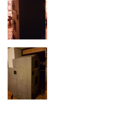
Poele de masse L
Devay 58300
Poêle de masse L avec petit banc
chauffant
Heusy
Poêle de Masse
Bellecombe-en-Bauges 73340
Oxalibre S
Portet 64330
Modèle M avec enduit
La Table 73110