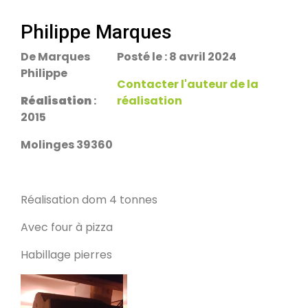
escalier.
Rans 39700
Philippe Marques
De Marques
Posté le : 8 avril 2024
PDM Yoloxalis
Philippe
Schweighouse-sur-Moder 67590
Contacter l'auteur de la
Réalisation
:
réalisation
2015
Oxalibre L
Les Salelles 48230
Molinges 39360
Poêle et banc
Réalisation dom 4 tonnes
Granville 50400
Avec four à pizza
Habillage pierres
PDM modèle S
Urmatt 67280