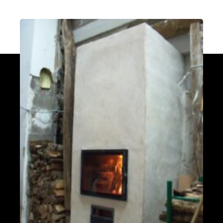
PDM L
Éternoz 25330
Modèle L sans enduit
Saint-Jean-de-Chevelu 73170
oxalis L
Piégros-la-Clastre 26400
PDM L
Fleurus
PDM Oxalibre XL avec sortie des