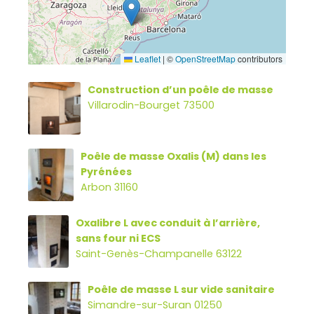
Leaflet
|
©
OpenStreetMap
contributors
Construction d’un poêle de masse
Villarodin-Bourget 73500
Poêle de masse Oxalis (M) dans les
Pyrénées
Arbon 31160
Oxalibre L avec conduit à l’arrière,
sans four ni ECS
Saint-Genès-Champanelle 63122
Poêle de masse L sur vide sanitaire
Simandre-sur-Suran 01250