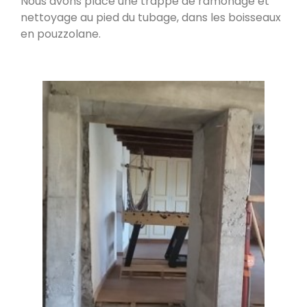
Nous avons placé une trappe de ramonage et
fumées vers le bas
Valleraugue 30570
nettoyage au pied du tubage, dans les boisseaux
en pouzzolane.
Poele de masse S avec conduit en
brique de terre crue handmade
Mantry 39230
Poêle Oxalibre L dans le Tarn
Coufouleux 81800
Poêle de masse
Corbel 73160
Poêle M sous escalier
Fontaine-lès-Clerval 25340