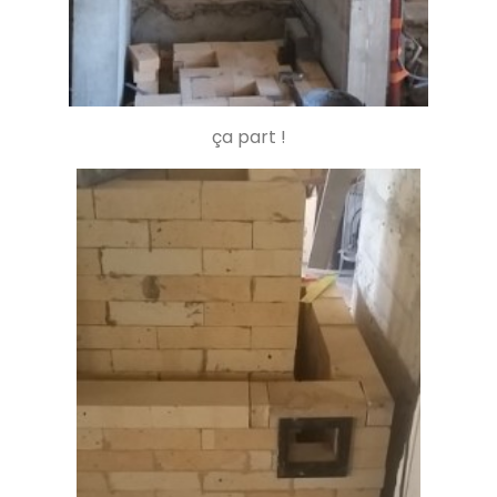
Poêle L en Haute-Saône
Trésilley 70190
PDM taille L
ça part !
Le Poizat-Lalleyriat 01130
Poêle de masse Oxalis modèle XL
Le Cergne 42460
Poêle de masse Taille L
Chaparon 74210
Oxalibre taille L
Naillat 23800