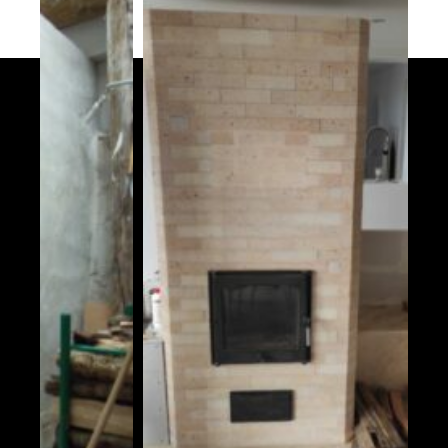
Saint-Affrique 12400
Pdm S avec porte
Rieux 56350
PdM L
Triqueville 27500
Poêle de L dans les Pyrénées
Sauveterre-de-Comminges 31510
PDM – S
Cormeilles 27260