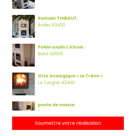
Romain THIBAUT
Ardes 63420
Poêle oxalis L Vinols
Bard 42600
Gîte écologique « la Trêve »
Le Cergne 42460
poele de masse
Parette
Soumettre votre réalisation
Poêle oxalibre L avec four, banc et