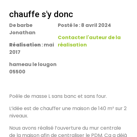
escalier.
Rans 39700
chauffe s'y donc
De barbe
Posté le : 8 avril 2024
PDM Yoloxalis
Jonathan
Schweighouse-sur-Moder 67590
Contacter l'auteur de la
Réalisation
: mai
réalisation
2017
Oxalibre L
Les Salelles 48230
hameau le lougon
05500
Poêle et banc
Granville 50400
Poêle de masse L sans banc et sans four.
L’idée est de chauffer une maison de 140 m² sur 2
PDM modèle S
niveaux.
Urmatt 67280
Nous avons réalisé l’ouverture du mur centrale
de la maison afin de centraliser le PDM. Ça a déjà