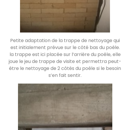
Poële Oxalibre L
Saint-Flour-l'Étang 63520
Un traversant à Triors
Petite adaptation de la trappe de nettoyage qui
Triors 26750
est initialement prévue sur le côté bas du poêle.
la trappe est ici placée sur l’arrière du poêle, elle
joue le jeu de trappe de visite et permettra peut-
Oxalibre M avec range buches et
être le nettoyage de 2 côtés du poêle si le besoin
manchon UZUME
s’en fait sentir.
Emmerin 59320
Oxalibre L ferronnerie Uzume
La Chapelle-Agnon 63590
Poêle de masse â Ivry sur Seine
Ivry-sur-Seine 94200