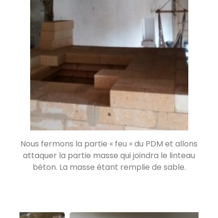
Oxalis à Libourne
Libourne 33500
Poêle Oxalis L
Saint-Seine-sur-Vingeanne 21610
La Fayolle
Autrans 38880
Nous fermons la partie « feu » du PDM et allons
attaquer la partie masse qui joindra le linteau
béton. La masse étant remplie de sable.
Poêle de masse L en Mayenne
Loiron-Ruillé 53320
PDM taille M