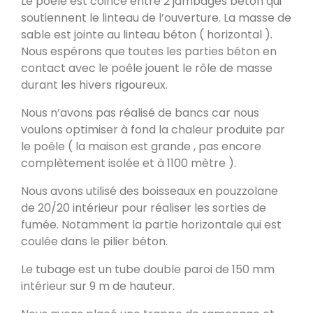
Le poêle est coincé entre 2 jambages béton qui
soutiennent le linteau de l’ouverture. La masse de
PDM L
sable est jointe au linteau béton ( horizontal ).
Éternoz 25330
Nous espérons que toutes les parties béton en
contact avec le poêle jouent le rôle de masse
durant les hivers rigoureux.
Modèle L sans enduit
Nous n’avons pas réalisé de bancs car nous
Saint-Jean-de-Chevelu 73170
voulons optimiser à fond la chaleur produite par
le poêle ( la maison est grande , pas encore
complètement isolée et à 1100 mètre ).
oxalis L
Piégros-la-Clastre 26400
Nous avons utilisé des boisseaux en pouzzolane
de 20/20 intérieur pour réaliser les sorties de
fumée. Notamment la partie horizontale qui est
PDM L
coulée dans le pilier béton.
Fleurus
Le tubage est un tube double paroi de 150 mm
intérieur sur 9 m de hauteur.
PDM Oxalibre XL avec sortie des