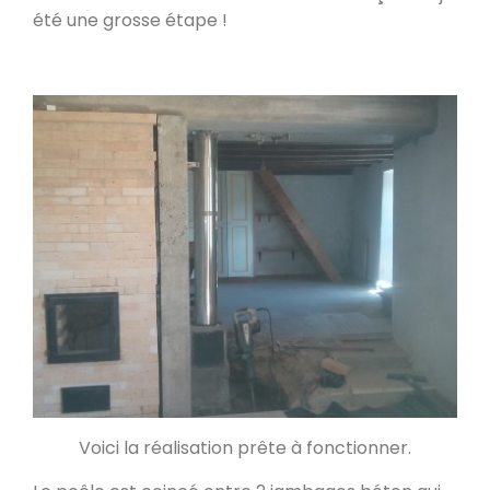
été une grosse étape !
Poele de masse L
Devay 58300
Poêle de masse L avec petit banc
chauffant
Heusy
Poêle de Masse
Bellecombe-en-Bauges 73340
Oxalibre S
Portet 64330
Modèle M avec enduit
Voici la réalisation prête à fonctionner.
La Table 73110