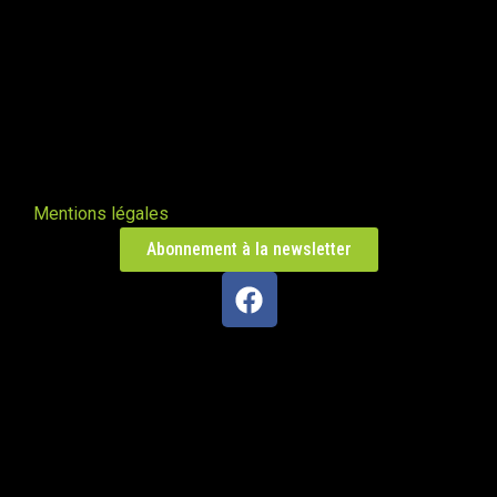
Oxalis à Libourne
Libourne 33500
Poêle Oxalis L
Saint-Seine-sur-Vingeanne 21610
Mentions légales
Abonnement à la newsletter
La Fayolle
Autrans 38880
Poêle de masse L en Mayenne
Loiron-Ruillé 53320
PDM taille M