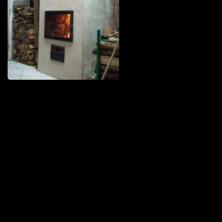
Poêle L en Haute-Saône
Trésilley 70190
PDM taille L
Le Poizat-Lalleyriat 01130
Poêle de masse Oxalis modèle XL
Le Cergne 42460
Poêle de masse Taille L
Chaparon 74210
Oxalibre taille L
Naillat 23800