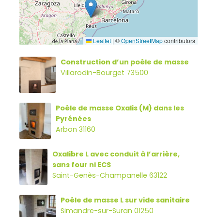
Leaflet
|
©
OpenStreetMap
contributors
Construction d’un poêle de masse
Villarodin-Bourget 73500
Poêle de masse Oxalis (M) dans les
Pyrénées
Arbon 31160
Oxalibre L avec conduit à l’arrière,
sans four ni ECS
Saint-Genès-Champanelle 63122
Poêle de masse L sur vide sanitaire
Simandre-sur-Suran 01250