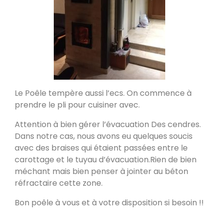
PDM L
Éternoz 25330
Modèle L sans enduit
Saint-Jean-de-Chevelu 73170
Le Poêle tempère aussi l’ecs. On commence à
prendre le pli pour cuisiner avec.
oxalis L
Attention à bien gérer l’évacuation Des cendres.
Piégros-la-Clastre 26400
Dans notre cas, nous avons eu quelques soucis
avec des braises qui étaient passées entre le
carottage et le tuyau d’évacuation.Rien de bien
PDM L
méchant mais bien penser à jointer au béton
Fleurus
réfractaire cette zone.
Bon poêle à vous et à votre disposition si besoin !!
PDM Oxalibre XL avec sortie des