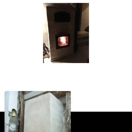
fumées vers le bas
Valleraugue 30570
Poele de masse S avec conduit en
brique de terre crue handmade
Mantry 39230
Poêle Oxalibre L dans le Tarn
Coufouleux 81800
Poêle de masse
Corbel 73160
Poêle M sous escalier
Fontaine-lès-Clerval 25340