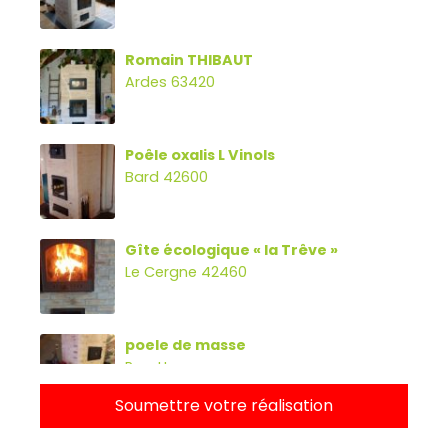
Romain THIBAUT
Ardes 63420
Poêle oxalis L Vinols
Bard 42600
Gîte écologique « la Trêve »
Le Cergne 42460
poele de masse
Parette
Soumettre votre réalisation
Poêle oxalibre L avec four, banc et