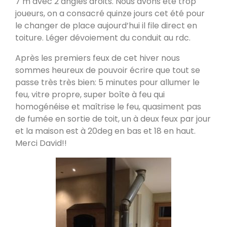
7 m avec 2 angles droits. Nous avons été trop
Poele de masse L
joueurs, on a consacré quinze jours cet été pour
Devay 58300
le changer de place aujourd’hui il file direct en
toiture. Léger dévoiement du conduit au rdc.
Après les premiers feux de cet hiver nous
Poêle de masse L avec petit banc
chauffant
sommes heureux de pouvoir écrire que tout se
Heusy
passe très très bien: 5 minutes pour allumer le
feu, vitre propre, super boîte à feu qui
homogénéise et maîtrise le feu, quasiment pas
Poêle de Masse
Bellecombe-en-Bauges 73340
de fumée en sortie de toit, un à deux feux par jour
et la maison est à 20deg en bas et 18 en haut.
Merci David!!
Oxalibre S
Portet 64330
Modèle M avec enduit
La Table 73110