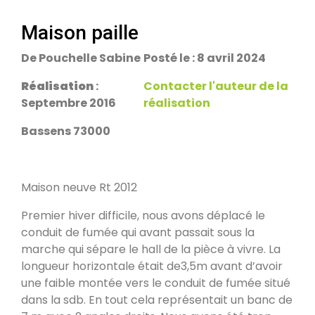
escalier.
Rans 39700
Maison paille
De Pouchelle Sabine
Posté le : 8 avril 2024
PDM Yoloxalis
Schweighouse-sur-Moder 67590
Réalisation
:
Contacter l'auteur de la
Septembre 2016
réalisation
Oxalibre L
Bassens 73000
Les Salelles 48230
Maison neuve Rt 2012
Poêle et banc
Granville 50400
Premier hiver difficile, nous avons déplacé le
conduit de fumée qui avant passait sous la
marche qui sépare le hall de la pièce à vivre. La
PDM modèle S
longueur horizontale était de3,5m avant d’avoir
Urmatt 67280
une faible montée vers le conduit de fumée situé
dans la sdb. En tout cela représentait un banc de