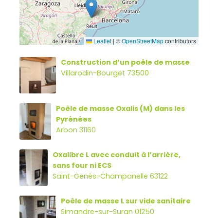
Leaflet
|
©
OpenStreetMap
contributors
Construction d’un poêle de masse
Villarodin-Bourget 73500
Poêle de masse Oxalis (M) dans les
Pyrénées
Arbon 31160
Oxalibre L avec conduit à l’arrière,
sans four ni ECS
Saint-Genès-Champanelle 63122
Poêle de masse L sur vide sanitaire
Simandre-sur-Suran 01250