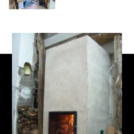
Poele de masse L
Devay 58300
Poêle de masse L avec petit banc
chauffant
Heusy
Poêle de Masse
Bellecombe-en-Bauges 73340
Oxalibre S
Portet 64330
Modèle M avec enduit
La Table 73110