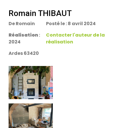
escalier.
Rans 39700
Romain THIBAUT
De Romain
Posté le : 8 avril 2024
PDM Yoloxalis
Schweighouse-sur-Moder 67590
Réalisation
:
Contacter l'auteur de la
2024
réalisation
Oxalibre L
Ardes 63420
Les Salelles 48230
Poêle et banc
Granville 50400
PDM modèle S
Urmatt 67280