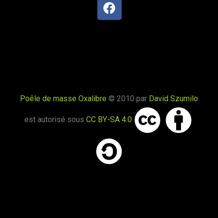
fumées vers le bas
Valleraugue 30570
Poele de masse S avec conduit en
brique de terre crue handmade
Mantry 39230
Poêle Oxalibre L dans le Tarn
Coufouleux 81800
Poêle de masse Oxalibre
© 2010 par
David Szumilo
est autorisé sous
CC BY-SA 4.0
Poêle de masse
Corbel 73160
Poêle M sous escalier
Fontaine-lès-Clerval 25340