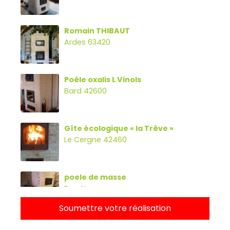
Romain THIBAUT
Ardes 63420
Poêle oxalis L Vinols
Bard 42600
Gîte écologique « la Trêve »
Le Cergne 42460
poele de masse
Parette
Soumettre votre réalisation
Poêle oxalibre L avec four, banc et