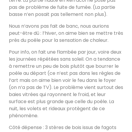
terre. La partie haute en Réfracol ne pose pas
pas de problème de fuite de fumée. (La partie
PDM L
basse n’en posait pas tellement non plus).
Éternoz 25330
Nous n’avons pas fait de banc, nous aurions
peut-être dû : l’hiver, on aime bien se mettre très
près du poêle pour la sensation de chaleur.
Modèle L sans enduit
Saint-Jean-de-Chevelu 73170
Pour info, on fait une flambée par jour, voire deux
les journées répétées sans soleil. On a tendance
à remettre un peu de bois plutôt que bourrer le
oxalis L
poêle au départ (ce n’est pas dans les règles de
Piégros-la-Clastre 26400
l’art mais on aime bien voir le feu dans le foyer
(on n’a pas de TV). Le problème vient surtout des
baies vitrées qui rayonnent le froid, et leur
PDM L
surface est plus grande que celle du poêle. La
Fleurus
nuit, les volets et rideaux protègent de ce
phénomène.
PDM Oxalibre XL avec sortie des
Côté dépense : 3 stères de bois issus de fagots