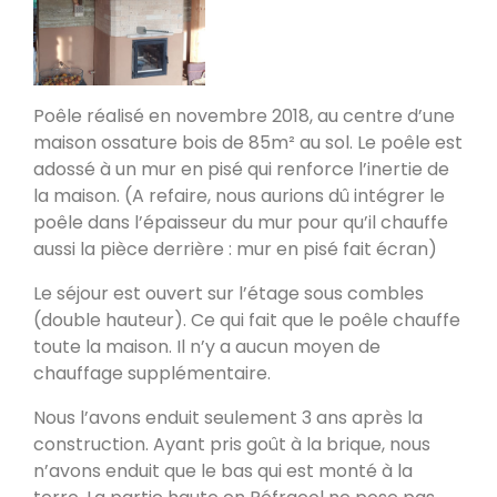
Poele de masse L
Devay 58300
Poêle réalisé en novembre 2018, au centre d’une
Poêle de masse L avec petit banc
maison ossature bois de 85m² au sol. Le poêle est
chauffant
adossé à un mur en pisé qui renforce l’inertie de
Heusy
la maison. (A refaire, nous aurions dû intégrer le
poêle dans l’épaisseur du mur pour qu’il chauffe
Poêle de Masse
aussi la pièce derrière : mur en pisé fait écran)
Bellecombe-en-Bauges 73340
Le séjour est ouvert sur l’étage sous combles
(double hauteur). Ce qui fait que le poêle chauffe
Oxalibre S
toute la maison. Il n’y a aucun moyen de
Portet 64330
chauffage supplémentaire.
Nous l’avons enduit seulement 3 ans après la
construction. Ayant pris goût à la brique, nous
Modèle M avec enduit
La Table 73110
n’avons enduit que le bas qui est monté à la