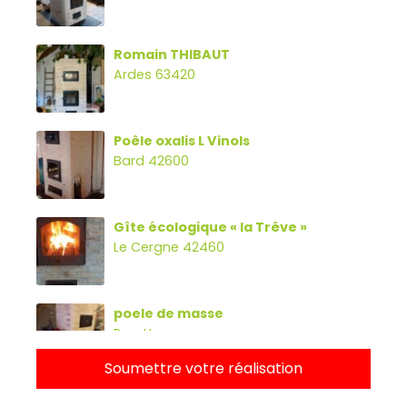
Romain THIBAUT
Ardes 63420
Poêle oxalis L Vinols
Bard 42600
Gîte écologique « la Trêve »
Le Cergne 42460
poele de masse
Parette
Soumettre votre réalisation
Poêle oxalibre L avec four, banc et