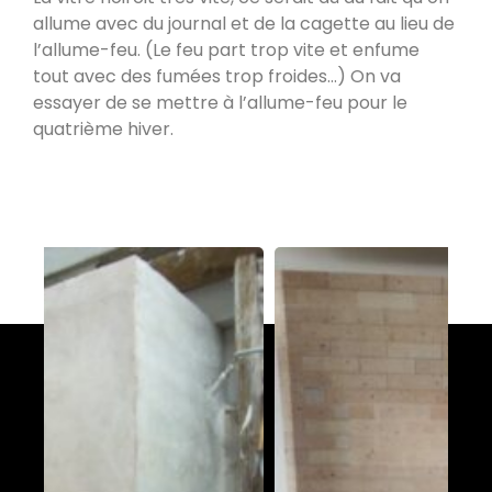
Poêle L en Haute-Saône
allume avec du journal et de la cagette au lieu de
Trésilley 70190
l’allume-feu. (Le feu part trop vite et enfume
tout avec des fumées trop froides…) On va
essayer de se mettre à l’allume-feu pour le
PDM taille L
quatrième hiver.
Le Poizat-Lalleyriat 01130
Poêle de masse Oxalis modèle XL
Le Cergne 42460
Poêle de masse Taille L
Chaparon 74210
Oxalibre taille L
Naillat 23800