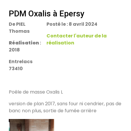
escalier.
Rans 39700
PDM Oxalis à Epersy
De PIEL
Posté le : 8 avril 2024
PDM Yoloxalis
Thomas
Schweighouse-sur-Moder 67590
Contacter l'auteur de la
Réalisation
:
réalisation
2018
Oxalibre L
Les Salelles 48230
Entrelacs
73410
Poêle et banc
Granville 50400
Poêle de masse Oxalis L
version de plan 2017, sans four ni cendrier, pas de
PDM modèle S
banc non plus, sortie de fumée arrière
Urmatt 67280