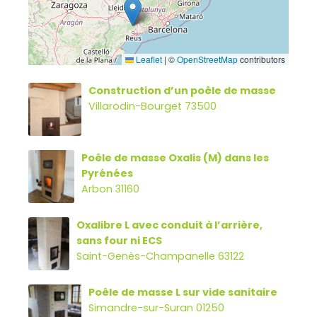
Leaflet
|
©
OpenStreetMap
contributors
Construction d’un poêle de masse
Villarodin-Bourget 73500
Poêle de masse Oxalis (M) dans les
Pyrénées
Arbon 31160
Oxalibre L avec conduit à l’arrière,
sans four ni ECS
Saint-Genès-Champanelle 63122
Poêle de masse L sur vide sanitaire
Simandre-sur-Suran 01250