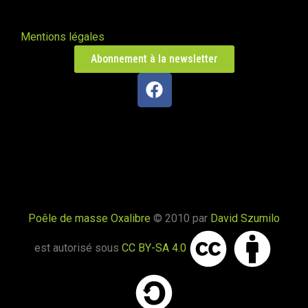
Mentions légales
Oxalis à Libourne
Libourne 33500
Abonnement à la newsletter
Poêle Oxalis L
Saint-Seine-sur-Vingeanne 21610
La Fayolle
Autrans 38880
Poêle de masse Oxalibre
© 2010 par
David Szumilo
Poêle de masse L en Mayenne
est autorisé sous
CC BY-SA 4.0
Loiron-Ruillé 53320
PDM taille M