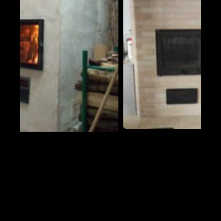
Poële Oxalibre L
Saint-Flour-l'Étang 63520
Un traversant à Triors
Triors 26750
Oxalibre M avec range buches et
manchon UZUME
Emmerin 59320
Oxalibre L ferronnerie Uzume
La Chapelle-Agnon 63590
Poêle de masse â Ivry sur Seine
Ivry-sur-Seine 94200