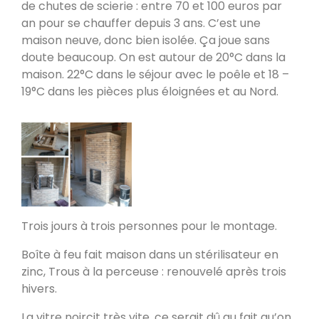
fumées vers le bas
de chutes de scierie : entre 70 et 100 euros par
Valleraugue 30570
an pour se chauffer depuis 3 ans. C’est une
maison neuve, donc bien isolée. Ça joue sans
Poele de masse S avec conduit en
doute beaucoup. On est autour de 20°C dans la
brique de terre crue handmade
maison. 22°C dans le séjour avec le poêle et 18 –
Mantry 39230
19°C dans les pièces plus éloignées et au Nord.
Poêle Oxalibre L dans le Tarn
Coufouleux 81800
Poêle de masse
Corbel 73160
Trois jours à trois personnes pour le montage.
Boîte à feu fait maison dans un stérilisateur en
Poêle M sous escalier
zinc, Trous à la perceuse : renouvelé après trois
Fontaine-lès-Clerval 25340
hivers.
La vitre noircit très vite, ce serait dû au fait qu’on