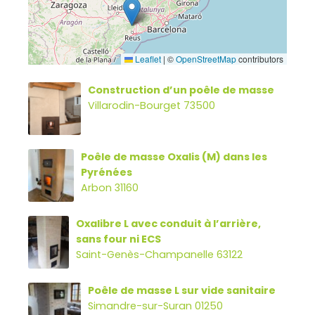
Leaflet
|
©
OpenStreetMap
contributors
Construction d’un poêle de masse
Villarodin-Bourget 73500
Poêle de masse Oxalis (M) dans les
Pyrénées
Arbon 31160
Oxalibre L avec conduit à l’arrière,
sans four ni ECS
Saint-Genès-Champanelle 63122
Poêle de masse L sur vide sanitaire
Simandre-sur-Suran 01250