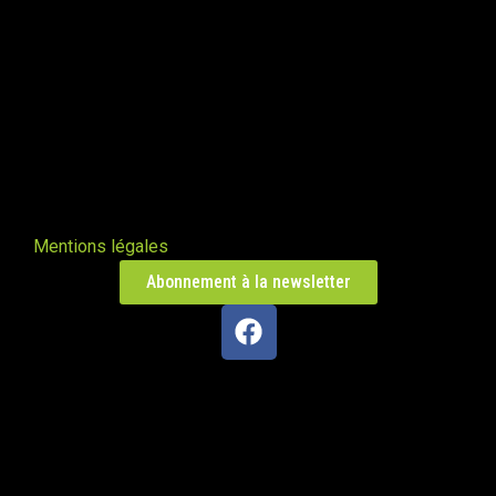
fumées vers le bas
Valleraugue 30570
Poele de masse S avec conduit en
brique de terre crue handmade
Mantry 39230
Poêle Oxalibre L dans le Tarn
Coufouleux 81800
Mentions légales
Abonnement à la newsletter
Poêle de masse
Corbel 73160
Poêle M sous escalier
Fontaine-lès-Clerval 25340