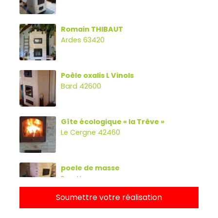
Romain THIBAUT
Ardes 63420
Poêle oxalis L Vinols
Bard 42600
Gîte écologique « la Trêve »
Le Cergne 42460
poele de masse
Parette
Soumettre votre réalisation
Poêle oxalibre L avec four, banc et