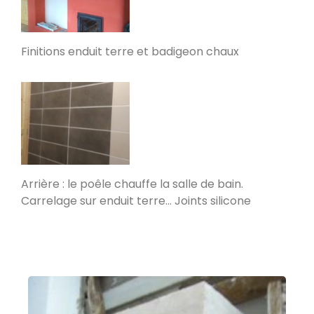
Poele de masse L
Devay 58300
Finitions enduit terre et badigeon chaux
Poêle de masse L avec petit banc
chauffant
Heusy
Poêle de Masse
Bellecombe-en-Bauges 73340
Arrière : le poêle chauffe la salle de bain.
Carrelage sur enduit terre… Joints silicone
Oxalibre S
Portet 64330
Modèle M avec enduit
La Table 73110