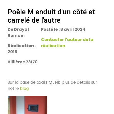
escalier.
Rans 39700
Poêle M enduit d'un côté et
carrelé de l'autre
PDM Yoloxalis
Schweighouse-sur-Moder 67590
De Drayaf
Posté le : 8 avril 2024
Romain
Contacter l'auteur de la
Réalisation
:
réalisation
Oxalibre L
2018
Les Salelles 48230
Billième 73170
Poêle et banc
Granville 50400
Sur la base de oxalis M . Nb plus de détails sur
notre
blog
PDM modèle S
Urmatt 67280