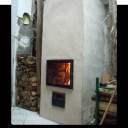
PDM L
Éternoz 25330
Modèle L sans enduit
Saint-Jean-de-Chevelu 73170
oxalis L
Piégros-la-Clastre 26400
PDM L
Fleurus
PDM Oxalibre XL avec sortie des