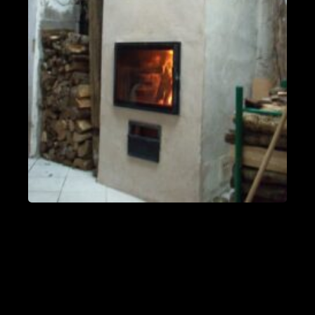
fumées vers le bas
Valleraugue 30570
Poele de masse S avec conduit en
brique de terre crue handmade
Mantry 39230
Poêle Oxalibre L dans le Tarn
Coufouleux 81800
Poêle de masse
Corbel 73160
Poêle M sous escalier
Fontaine-lès-Clerval 25340