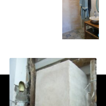
PDM L
Éternoz 25330
Modèle L sans enduit
Saint-Jean-de-Chevelu 73170
oxalis L
Piégros-la-Clastre 26400
PDM L
Fleurus
PDM Oxalibre XL avec sortie des