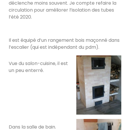
déclenche moins souvent. Je compte refaire la
Poele de masse L
circulation pour améliorer l’isolation des tubes
Devay 58300
l’été 2020.
Poêle de masse L avec petit banc
chauffant
Il est équipé d’un rangement bois maçonné dans
Heusy
l’escalier (qui est indépendant du pdm).
Poêle de Masse
Vue du salon-cuisine, il est
Bellecombe-en-Bauges 73340
un peu enterré.
Oxalibre S
Portet 64330
Modèle M avec enduit
La Table 73110
Dans la salle de bain.