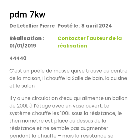
escalier.
Rans 39700
pdm 7kw
De Letellier Pierre
Posté le : 8 avril 2024
PDM Yoloxalis
Schweighouse-sur-Moder 67590
Réalisation
:
Contacter l'auteur de la
01/01/2019
réalisation
Oxalibre L
44440
Les Salelles 48230
C’est un poêle de masse qui se trouve au centre
de la maison, il chauffe la Salle de bain, la cuisine
et le salon.
Poêle et banc
Granville 50400
Il y a une circulation d’eau qui alimente un ballon
de 200L à l’étage avec un vase ouvert. Le
système chauffe les 100L sous la résistance, le
PDM modèle S
thermomètre est placé au dessus de la
Urmatt 67280
résistance et ne semble pas augmenter
pendant la chauffe – mais la résistance se