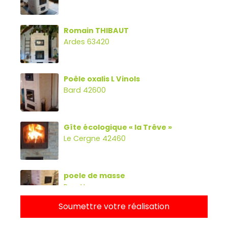
Romain THIBAUT
Ardes 63420
Poêle oxalis L Vinols
Bard 42600
Gîte écologique « la Trêve »
Le Cergne 42460
poele de masse
Parette
Soumettre votre réalisation
Poêle oxalibre L avec four, banc et