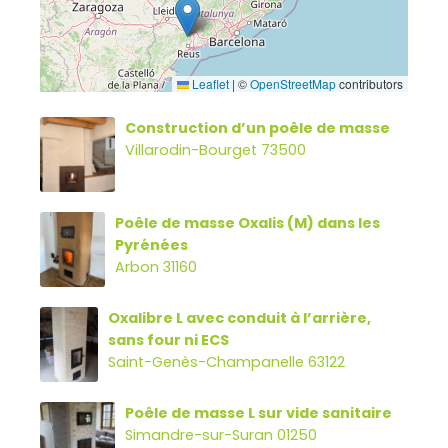
Leaflet
|
©
OpenStreetMap
contributors
Construction d’un poêle de masse
Villarodin-Bourget 73500
Poêle de masse Oxalis (M) dans les
Pyrénées
Arbon 31160
Oxalibre L avec conduit à l’arrière,
sans four ni ECS
Saint-Genès-Champanelle 63122
Poêle de masse L sur vide sanitaire
Simandre-sur-Suran 01250