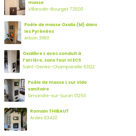
masse
Villarodin-Bourget 73500
Poêle de masse Oxalis (M) dans
les Pyrénées
Arbon 31160
Oxalibre L avec conduit à
l’arrière, sans four ni ECS
Saint-Genès-Champanelle 63122
Poêle de masse L sur vide
sanitaire
Simandre-sur-Suran 01250
Romain THIBAUT
Ardes 63420