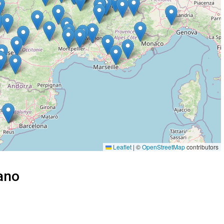
Leaflet
|
©
OpenStreetMap
contributors
ano