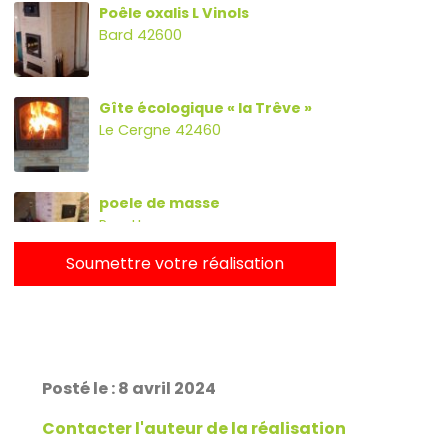
Poêle oxalis L Vinols
Bard 42600
Gîte écologique « la Trêve »
Le Cergne 42460
poele de masse
Parette
Soumettre votre réalisation
Poêle oxalibre L avec four, banc
et escalier.
Rans 39700
Posté le : 8 avril 2024
PDM Yoloxalis
Schweighouse-sur-Moder
Contacter l'auteur de la réalisation
67590