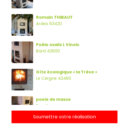
Romain THIBAUT
Ardes 63420
Poêle oxalis L Vinols
Bard 42600
Gîte écologique « la Trêve »
Le Cergne 42460
poele de masse
Parette
Soumettre votre réalisation
Poêle oxalibre L avec four, banc et