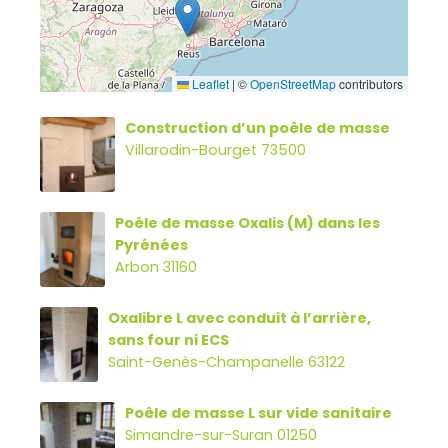
Leaflet
|
©
OpenStreetMap
contributors
Construction d’un poêle de masse
Villarodin-Bourget 73500
Poêle de masse Oxalis (M) dans les
Pyrénées
Arbon 31160
Oxalibre L avec conduit à l’arrière,
sans four ni ECS
Saint-Genès-Champanelle 63122
Poêle de masse L sur vide sanitaire
Simandre-sur-Suran 01250