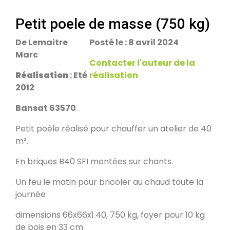
escalier.
Rans 39700
Petit poele de masse (750 kg)
De Lemaitre
Posté le : 8 avril 2024
PDM Yoloxalis
Marc
Schweighouse-sur-Moder 67590
Contacter l'auteur de la
Réalisation
: Eté
réalisation
2012
Oxalibre L
Les Salelles 48230
Bansat 63570
Petit poèle réalisé pour chauffer un atelier de 40
m².
Poêle et banc
Granville 50400
En briques B40 SFI montées sur chants.
Un feu le matin pour bricoler au chaud toute la
PDM modèle S
journée
Urmatt 67280
dimensions 66x66x1.40, 750 kg, foyer pour 10 kg
de bois en 33 cm