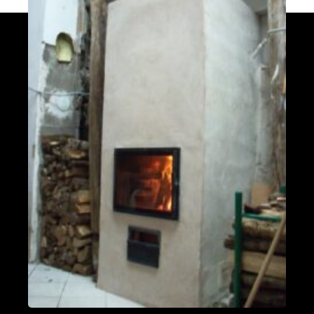
PDM L
Éternoz 25330
Modèle L sans enduit
Saint-Jean-de-Chevelu 73170
oxalis L
Piégros-la-Clastre 26400
PDM L
Fleurus
PDM Oxalibre XL avec sortie des