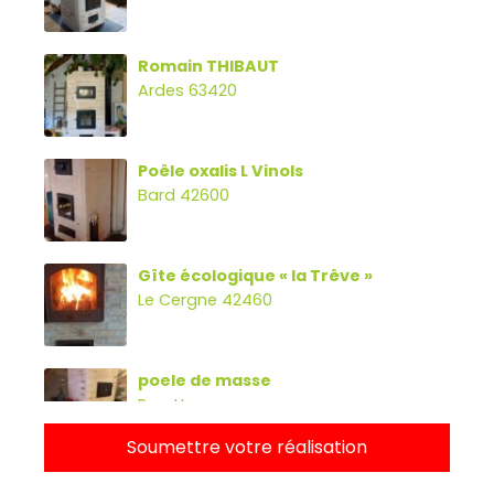
Romain THIBAUT
Ardes 63420
Poêle oxalis L Vinols
Bard 42600
Gîte écologique « la Trêve »
Le Cergne 42460
poele de masse
Parette
Soumettre votre réalisation
Poêle oxalibre L avec four, banc et