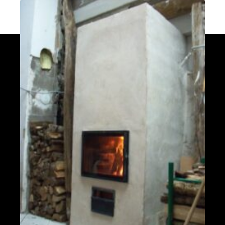
Poêle L en Haute-Saône
Trésilley 70190
PDM taille L
Le Poizat-Lalleyriat 01130
Poêle de masse Oxalis modèle XL
Le Cergne 42460
Poêle de masse Taille L
Chaparon 74210
Oxalibre taille L
Naillat 23800