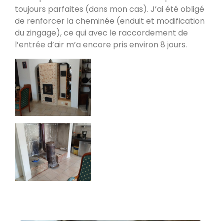
fumées vers le bas
toujours parfaites (dans mon cas). J’ai été obligé
Valleraugue 30570
de renforcer la cheminée (enduit et modification
du zingage), ce qui avec le raccordement de
Poele de masse S avec conduit en
l’entrée d’air m’a encore pris environ 8 jours.
brique de terre crue handmade
Mantry 39230
Poêle Oxalibre L dans le Tarn
Coufouleux 81800
Poêle de masse
Corbel 73160
Poêle M sous escalier
Fontaine-lès-Clerval 25340