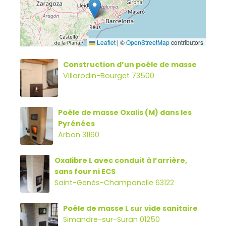
Leaflet
|
©
OpenStreetMap
contributors
Construction d’un poêle de masse
Villarodin-Bourget 73500
Poêle de masse Oxalis (M) dans les
Pyrénées
Arbon 31160
Oxalibre L avec conduit à l’arrière,
sans four ni ECS
Saint-Genès-Champanelle 63122
Poêle de masse L sur vide sanitaire
Simandre-sur-Suran 01250