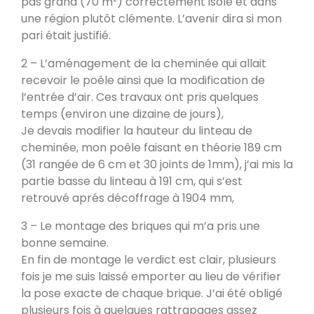
pas grand (70 m²) correctement isolé et dans
Poele de masse L
une région plutôt clémente. L’avenir dira si mon
Devay 58300
pari était justifié.
2 – L’aménagement de la cheminée qui allait
recevoir le poêle ainsi que la modification de
Poêle de masse L avec petit banc
chauffant
l’entrée d’air. Ces travaux ont pris quelques
Heusy
temps (environ une dizaine de jours),
Je devais modifier la hauteur du linteau de
cheminée, mon poêle faisant en théorie 189 cm
Poêle de Masse
Bellecombe-en-Bauges 73340
(31 rangée de 6 cm et 30 joints de 1mm), j’ai mis la
partie basse du linteau à 191 cm, qui s’est
retrouvé aprés décoffrage à 1904 mm,
Oxalibre S
3 – Le montage des briques qui m’a pris une
Portet 64330
bonne semaine.
En fin de montage le verdict est clair, plusieurs
fois je me suis laissé emporter au lieu de vérifier
Modèle M avec enduit
la pose exacte de chaque brique. J’ai été obligé
La Table 73110
plusieurs fois à quelques rattrapages assez