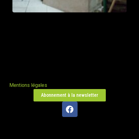
Poële Oxalibre L
Saint-Flour-l'Étang 63520
Un traversant à Triors
Triors 26750
Oxalibre M avec range buches et
manchon UZUME
Emmerin 59320
Mentions légales
Abonnement à la newsletter
Oxalibre L ferronnerie Uzume
La Chapelle-Agnon 63590
Poêle de masse â Ivry sur Seine
Ivry-sur-Seine 94200