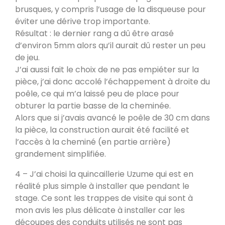
brusques, y compris l’usage de la disqueuse pour
éviter une dérive trop importante.
PDM L
Résultat : le dernier rang a dû être arasé
Éternoz 25330
d’environ 5mm alors qu’il aurait dû rester un peu
de jeu.
J’ai aussi fait le choix de ne pas empiéter sur la
Modèle L sans enduit
pièce, j’ai donc accolé l’échappement à droite du
Saint-Jean-de-Chevelu 73170
poêle, ce qui m’a laissé peu de place pour
obturer la partie basse de la cheminée.
Alors que si j’avais avancé le poêle de 30 cm dans
oxalis L
la pièce, la construction aurait été facilité et
Piégros-la-Clastre 26400
l’accès à la cheminé (en partie arrière)
grandement simplifiée.
PDM L
4 – J’ai choisi la quincaillerie Uzume qui est en
Fleurus
réalité plus simple à installer que pendant le
stage. Ce sont les trappes de visite qui sont à
mon avis les plus délicate à installer car les
PDM Oxalibre XL avec sortie des
découpes des conduits utilisés ne sont pas