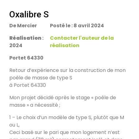
escalier.
Rans 39700
Oxalibre S
De Mercier
Posté le : 8 avril 2024
PDM Yoloxalis
Schweighouse-sur-Moder 67590
Réalisation
:
Contacter l'auteur de la
2024
réalisation
Oxalibre L
Portet 64330
Les Salelles 48230
Retour d’expérience sur la construction de mon
poêle de masse de type S
à Portet 64330
Poêle et banc
Granville 50400
Mon projet décidé après le stage « poêle de
masse » a nécessité ;
PDM modèle S
1 – Le choix d’un modèle de type S, plutôt que M
Urmatt 67280
ou L,
Ceci basé sur le pari que mon logement n’est