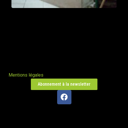
Poële Oxalibre L
Saint-Flour-l'Étang 63520
Un traversant à Triors
Triors 26750
Oxalibre M avec range buches et
manchon UZUME
Mentions légales
Emmerin 59320
Abonnement à la newsletter
Oxalibre L ferronnerie Uzume
La Chapelle-Agnon 63590
Poêle de masse â Ivry sur Seine
Ivry-sur-Seine 94200