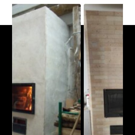
Poêle L en Haute-Saône
Trésilley 70190
PDM taille L
Le Poizat-Lalleyriat 01130
Poêle de masse Oxalis modèle XL
Le Cergne 42460
Poêle de masse Taille L
Chaparon 74210
Oxalibre taille L
Naillat 23800