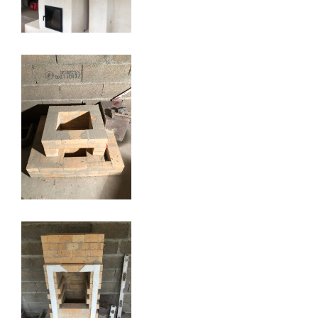
PDM L
Éternoz 25330
Modèle L sans enduit
Saint-Jean-de-Chevelu 73170
oxalis L
Piégros-la-Clastre 26400
PDM L
Fleurus
PDM Oxalibre XL avec sortie des