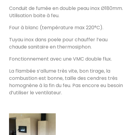
Poele de masse L
Conduit de fumée en double peau inox Ø180mm.
Devay 58300
Utilisation boite à feu.
Four à blanc (température max 220°C).
Poêle de masse L avec petit banc
Tuyau inox dans poele pour chauffer l’eau
chauffant
chaude sanitaire en thermosiphon.
Heusy
Fonctionnement avec une VMC double flux.
Poêle de Masse
Bellecombe-en-Bauges 73340
La flambée s’allume très vite, bon tirage, la
combustion est bonne, taille des cendres très
homognène à la fin du feu. Pas encore eu besoin
Oxalibre S
d’utiliser le ventilateur.
Portet 64330
Modèle M avec enduit
La Table 73110