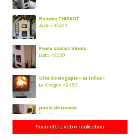
Romain THIBAUT
Ardes 63420
Poêle oxalis L Vinols
Bard 42600
Gîte écologique « la Trêve »
Le Cergne 42460
poele de masse
Parette
Soumettre votre réalisation
Poêle oxalibre L avec four, banc et