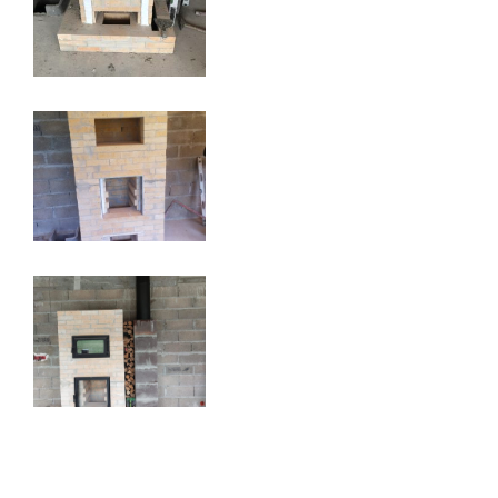
fumées vers le bas
Valleraugue 30570
Poele de masse S avec conduit en
brique de terre crue handmade
Mantry 39230
Poêle Oxalibre L dans le Tarn
Coufouleux 81800
Poêle de masse
Corbel 73160
Poêle M sous escalier
Fontaine-lès-Clerval 25340