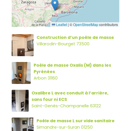
Leaflet
|
©
OpenStreetMap
contributors
Construction d’un poêle de masse
Villarodin-Bourget 73500
Poêle de masse Oxalis (M) dans les
Pyrénées
Arbon 31160
Oxalibre L avec conduit à l’arrière,
sans four ni ECS
Saint-Genès-Champanelle 63122
Poêle de masse L sur vide sanitaire
Simandre-sur-Suran 01250