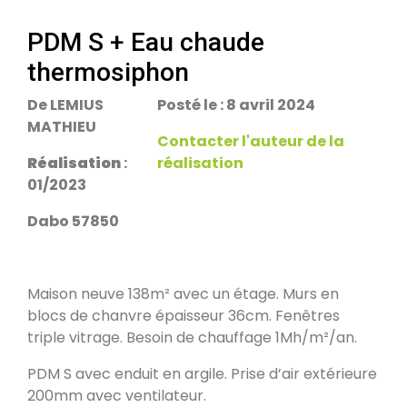
escalier.
Rans 39700
PDM S + Eau chaude
thermosiphon
PDM Yoloxalis
Schweighouse-sur-Moder 67590
De LEMIUS
Posté le : 8 avril 2024
MATHIEU
Contacter l'auteur de la
Réalisation
:
réalisation
Oxalibre L
01/2023
Les Salelles 48230
Dabo 57850
Poêle et banc
Granville 50400
Maison neuve 138m² avec un étage. Murs en
blocs de chanvre épaisseur 36cm. Fenêtres
triple vitrage. Besoin de chauffage 1Mh/m²/an.
PDM modèle S
Urmatt 67280
PDM S avec enduit en argile. Prise d’air extérieure
200mm avec ventilateur.