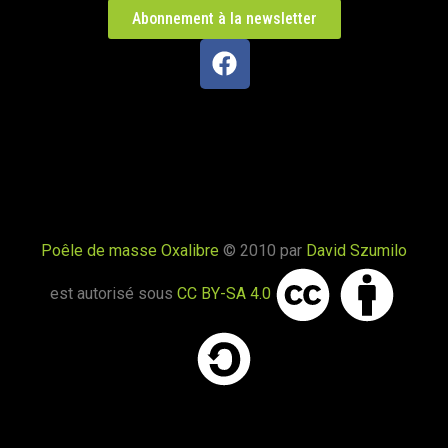
Poêle L en Haute-Saône
Abonnement à la newsletter
Trésilley 70190
PDM taille L
Le Poizat-Lalleyriat 01130
Poêle de masse Oxalis modèle XL
Le Cergne 42460
Poêle de masse Oxalibre
© 2010 par
David Szumilo
Poêle de masse Taille L
est autorisé sous
CC BY-SA 4.0
Chaparon 74210
Oxalibre taille L
Naillat 23800