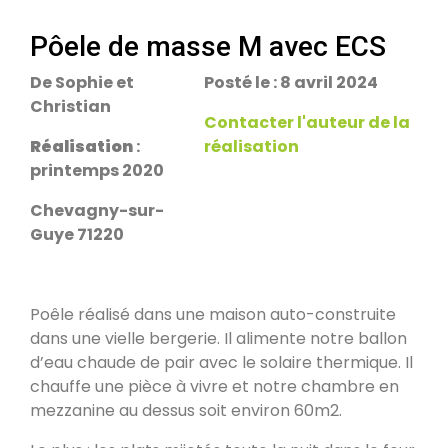
escalier.
Rans 39700
Pôele de masse M avec ECS
De Sophie et
Posté le : 8 avril 2024
PDM Yoloxalis
Christian
Schweighouse-sur-Moder 67590
Contacter l'auteur de la
Réalisation
:
réalisation
printemps 2020
Oxalibre L
Les Salelles 48230
Chevagny-sur-
Guye 71220
Poêle et banc
Granville 50400
Poêle réalisé dans une maison auto-construite
dans une vielle bergerie. Il alimente notre ballon
d’eau chaude de pair avec le solaire thermique. Il
PDM modèle S
chauffe une pièce à vivre et notre chambre en
Urmatt 67280
mezzanine au dessus soit environ 60m2.