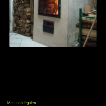
fumées vers le bas
Valleraugue 30570
Poele de masse S avec conduit en
brique de terre crue handmade
Mantry 39230
Poêle Oxalibre L dans le Tarn
Coufouleux 81800
Poêle de masse
Corbel 73160
Poêle M sous escalier
Fontaine-lès-Clerval 25340
Mentions légales