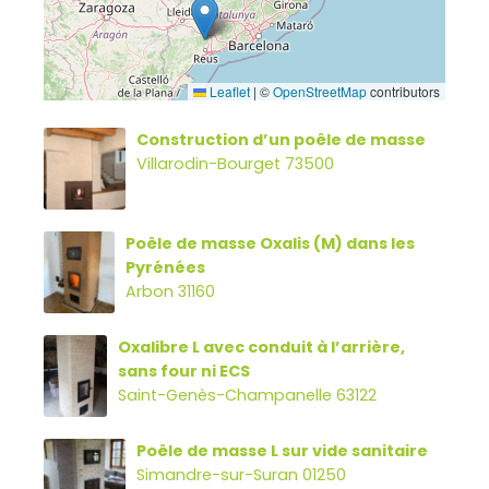
Leaflet
|
©
OpenStreetMap
contributors
Construction d’un poêle de masse
Villarodin-Bourget 73500
Poêle de masse Oxalis (M) dans les
Pyrénées
Arbon 31160
Oxalibre L avec conduit à l’arrière,
sans four ni ECS
Saint-Genès-Champanelle 63122
Poêle de masse L sur vide sanitaire
Simandre-sur-Suran 01250