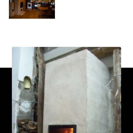
PDM L
Éternoz 25330
Modèle L sans enduit
Saint-Jean-de-Chevelu 73170
oxalis L
Piégros-la-Clastre 26400
PDM L
Fleurus
PDM Oxalibre XL avec sortie des