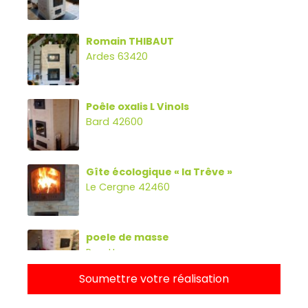
Romain THIBAUT
Ardes 63420
Poêle oxalis L Vinols
Bard 42600
Gîte écologique « la Trêve »
Le Cergne 42460
poele de masse
Parette
Soumettre votre réalisation
Poêle oxalibre L avec four, banc et