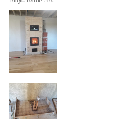
l’argile refractaire.
PDM L
Éternoz 25330
Modèle L sans enduit
Saint-Jean-de-Chevelu 73170
oxalis L
Piégros-la-Clastre 26400
PDM L
Fleurus
PDM Oxalibre XL avec sortie des