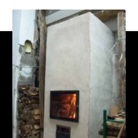
fumées vers le bas
Valleraugue 30570
Poele de masse S avec conduit en
brique de terre crue handmade
Mantry 39230
Poêle Oxalibre L dans le Tarn
Coufouleux 81800
Poêle de masse
Corbel 73160
Poêle M sous escalier
Fontaine-lès-Clerval 25340