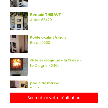
Romain THIBAUT
Ardes 63420
Poêle oxalis L Vinols
Bard 42600
Gîte écologique « la Trêve »
Le Cergne 42460
poele de masse
Parette
Soumettre votre réalisation
Poêle oxalibre L avec four, banc et