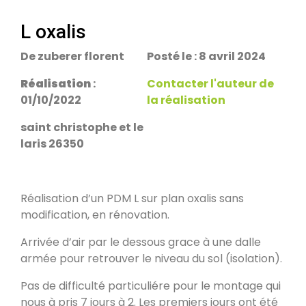
escalier.
Rans 39700
L oxalis
De zuberer florent
Posté le : 8 avril 2024
PDM Yoloxalis
Schweighouse-sur-Moder 67590
Réalisation
:
Contacter l'auteur de
01/10/2022
la réalisation
Oxalibre L
saint christophe et le
Les Salelles 48230
laris 26350
Poêle et banc
Réalisation d’un PDM L sur plan oxalis sans
Granville 50400
modification, en rénovation.
Arrivée d’air par le dessous grace à une dalle
PDM modèle S
armée pour retrouver le niveau du sol (isolation).
Urmatt 67280
Pas de difficulté particuliére pour le montage qui
nous à pris 7 jours à 2. Les premiers jours ont été