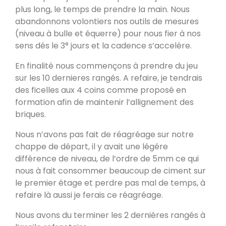
plus long, le temps de prendre la main. Nous
Poele de masse L
abandonnons volontiers nos outils de mesures
Devay 58300
(niveau à bulle et équerre) pour nous fier à nos
sens dés le 3° jours et la cadence s’accelére.
Poêle de masse L avec petit banc
En finalité nous commençons à prendre du jeu
chauffant
sur les 10 dernieres rangés. A refaire, je tendrais
Heusy
des ficelles aux 4 coins comme proposé en
formation afin de maintenir l’allignement des
Poêle de Masse
briques.
Bellecombe-en-Bauges 73340
Nous n’avons pas fait de réagréage sur notre
chappe de départ, il y avait une légére
Oxalibre S
différence de niveau, de l’ordre de 5mm ce qui
Portet 64330
nous à fait consommer beaucoup de ciment sur
le premier étage et perdre pas mal de temps, à
refaire là aussi je ferais ce réagréage.
Modèle M avec enduit
La Table 73110
Nous avons du terminer les 2 derniéres rangés à