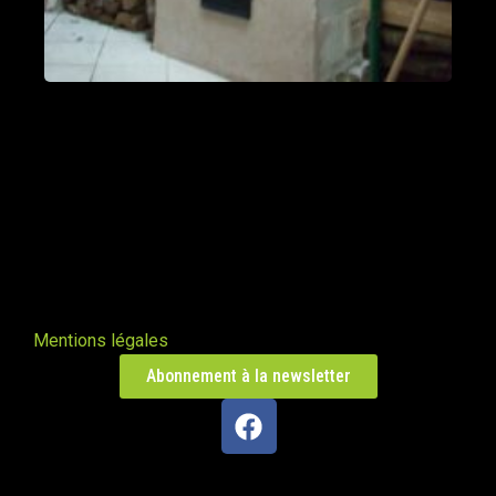
Poêle L en Haute-Saône
Trésilley 70190
PDM taille L
Le Poizat-Lalleyriat 01130
Poêle de masse Oxalis modèle XL
Le Cergne 42460
Poêle de masse Taille L
Mentions légales
Chaparon 74210
Abonnement à la newsletter
Oxalibre taille L
Naillat 23800