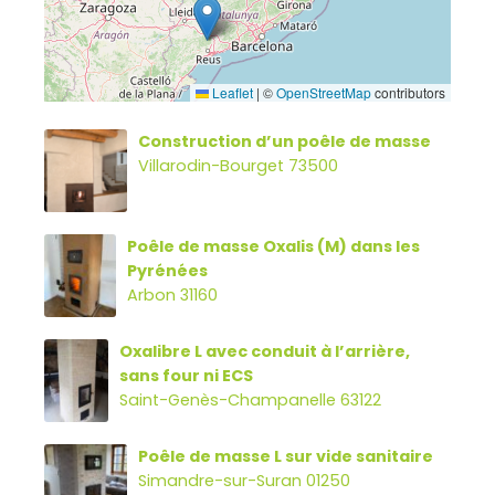
Leaflet
|
©
OpenStreetMap
contributors
Construction d’un poêle de masse
Villarodin-Bourget 73500
Poêle de masse Oxalis (M) dans les
Pyrénées
Arbon 31160
Oxalibre L avec conduit à l’arrière,
sans four ni ECS
Saint-Genès-Champanelle 63122
Poêle de masse L sur vide sanitaire
Simandre-sur-Suran 01250