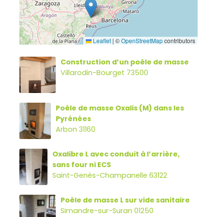
Leaflet
|
©
OpenStreetMap
contributors
Construction d’un poêle de masse
Villarodin-Bourget 73500
Poêle de masse Oxalis (M) dans les
Pyrénées
Arbon 31160
Oxalibre L avec conduit à l’arrière,
sans four ni ECS
Saint-Genès-Champanelle 63122
Poêle de masse L sur vide sanitaire
Simandre-sur-Suran 01250