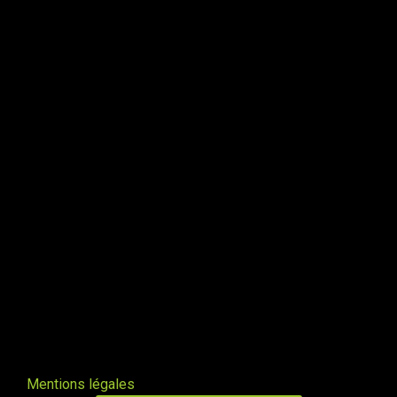
fumées vers le bas
Valleraugue 30570
Poele de masse S avec conduit en
brique de terre crue handmade
Mantry 39230
Poêle Oxalibre L dans le Tarn
Coufouleux 81800
Poêle de masse
Corbel 73160
Poêle M sous escalier
Fontaine-lès-Clerval 25340
Mentions légales