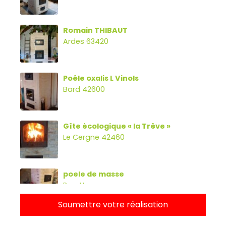
Romain THIBAUT
Ardes 63420
Poêle oxalis L Vinols
Bard 42600
Gîte écologique « la Trêve »
Le Cergne 42460
poele de masse
Parette
Soumettre votre réalisation
Poêle oxalibre L avec four, banc et