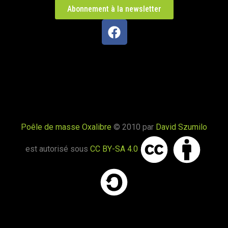
Poêle L en Haute-Saône
Abonnement à la newsletter
Trésilley 70190
PDM taille L
Le Poizat-Lalleyriat 01130
Poêle de masse Oxalis modèle XL
Le Cergne 42460
Poêle de masse Oxalibre
© 2010 par
David Szumilo
Poêle de masse Taille L
est autorisé sous
CC BY-SA 4.0
Chaparon 74210
Oxalibre taille L
Naillat 23800