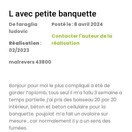
escalier.
Rans 39700
L avec petite banquette
De faraglia
Posté le : 8 avril 2024
PDM Yoloxalis
ludovic
Schweighouse-sur-Moder 67590
Contacter l'auteur de la
Réalisation
:
réalisation
02/2023
Oxalibre L
Les Salelles 48230
malrevers 43800
Poêle et banc
Bonjour pour moi le plus compliqué a été de
Granville 50400
garder l’aplomb, tous seul il m’a fallu 3 semaine a
temps partielle. j’ai pris des boisseau 20 par 20
intérieur, béton et beton cellulaire pour la
PDM modèle S
banquette. poujolat m’a fait un avaloire sur
Urmatt 67280
mesure , car normalement il y a un sens des
fumées.