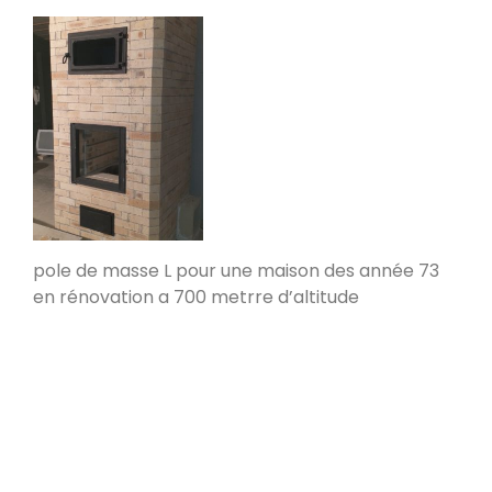
Poele de masse L
Devay 58300
Poêle de masse L avec petit banc
chauffant
Heusy
Poêle de Masse
Bellecombe-en-Bauges 73340
pole de masse L pour une maison des année 73
en rénovation a 700 metrre d’altitude
Oxalibre S
Portet 64330
Modèle M avec enduit
La Table 73110