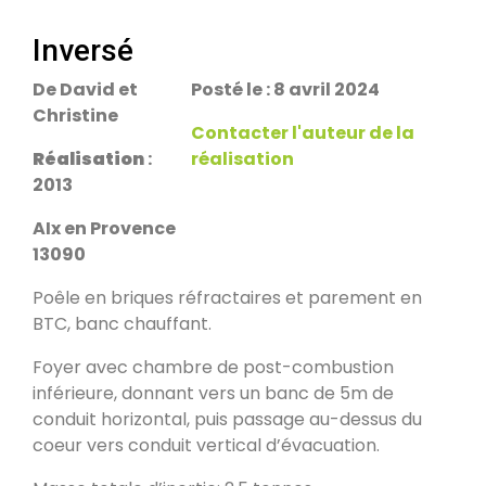
escalier.
Rans 39700
Inversé
De David et
Posté le : 8 avril 2024
PDM Yoloxalis
Christine
Schweighouse-sur-Moder 67590
Contacter l'auteur de la
Réalisation
:
réalisation
2013
Oxalibre L
Les Salelles 48230
AIx en Provence
13090
Poêle en briques réfractaires et parement en
Poêle et banc
BTC, banc chauffant.
Granville 50400
Foyer avec chambre de post-combustion
inférieure, donnant vers un banc de 5m de
PDM modèle S
conduit horizontal, puis passage au-dessus du
Urmatt 67280
coeur vers conduit vertical d’évacuation.