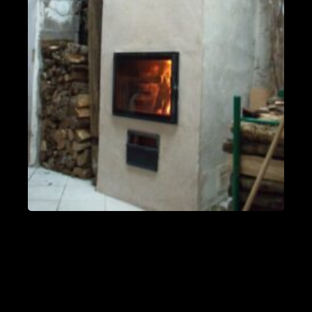
Poêle L en Haute-Saône
Trésilley 70190
PDM taille L
Le Poizat-Lalleyriat 01130
Poêle de masse Oxalis modèle XL
Le Cergne 42460
Poêle de masse Taille L
Chaparon 74210
Oxalibre taille L
Naillat 23800