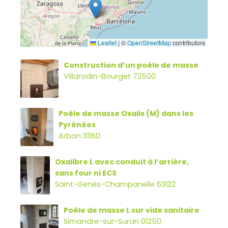
Leaflet
|
©
OpenStreetMap
contributors
Construction d’un poêle de masse
Villarodin-Bourget 73500
Poêle de masse Oxalis (M) dans les
Pyrénées
Arbon 31160
Oxalibre L avec conduit à l’arrière,
sans four ni ECS
Saint-Genès-Champanelle 63122
Poêle de masse L sur vide sanitaire
Simandre-sur-Suran 01250