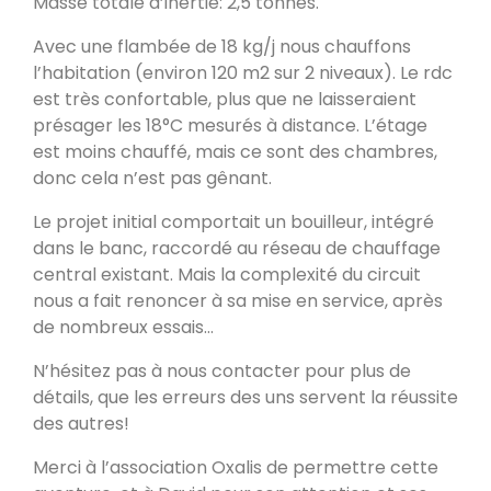
Masse totale d’inertie: 2,5 tonnes.
Poele de masse L
Avec une flambée de 18 kg/j nous chauffons
Devay 58300
l’habitation (environ 120 m2 sur 2 niveaux). Le rdc
est très confortable, plus que ne laisseraient
présager les 18°C mesurés à distance. L’étage
Poêle de masse L avec petit banc
chauffant
est moins chauffé, mais ce sont des chambres,
Heusy
donc cela n’est pas gênant.
Le projet initial comportait un bouilleur, intégré
Poêle de Masse
dans le banc, raccordé au réseau de chauffage
Bellecombe-en-Bauges 73340
central existant. Mais la complexité du circuit
nous a fait renoncer à sa mise en service, après
de nombreux essais…
Oxalibre S
Portet 64330
N’hésitez pas à nous contacter pour plus de
détails, que les erreurs des uns servent la réussite
des autres!
Modèle M avec enduit
La Table 73110
Merci à l’association Oxalis de permettre cette