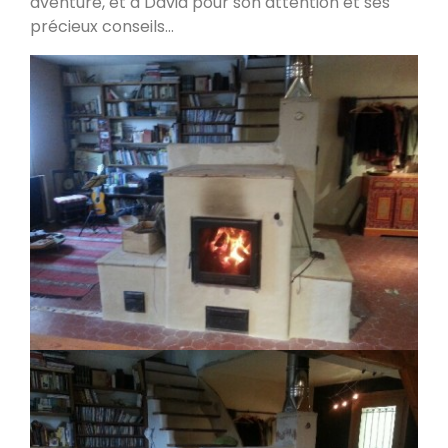
aventure, et à David pour son attention et ses
précieux conseils…
PDM L
Éternoz 25330
Modèle L sans enduit
Saint-Jean-de-Chevelu 73170
oxalis L
Piégros-la-Clastre 26400
PDM L
Fleurus
PDM Oxalibre XL avec sortie des