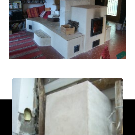
fumées vers le bas
Valleraugue 30570
Poele de masse S avec conduit en
brique de terre crue handmade
Mantry 39230
Poêle Oxalibre L dans le Tarn
Coufouleux 81800
Poêle de masse
Corbel 73160
Poêle M sous escalier
Fontaine-lès-Clerval 25340