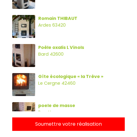
Romain THIBAUT
Ardes 63420
Poêle oxalis L Vinols
Bard 42600
Gîte écologique « la Trêve »
Le Cergne 42460
poele de masse
Parette
Soumettre votre réalisation
Poêle oxalibre L avec four, banc et