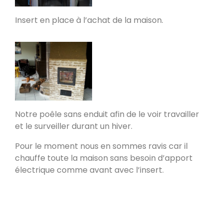
Insert en place à l’achat de la maison.
PDM L
Éternoz 25330
Modèle L sans enduit
Saint-Jean-de-Chevelu 73170
Notre poêle sans enduit afin de le voir travailler
oxalis L
et le surveiller durant un hiver.
Piégros-la-Clastre 26400
Pour le moment nous en sommes ravis car il
chauffe toute la maison sans besoin d’apport
PDM L
électrique comme avant avec l’insert.
Fleurus
PDM Oxalibre XL avec sortie des