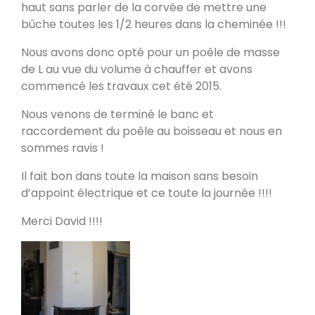
haut sans parler de la corvée de mettre une
Poele de masse L
bûche toutes les 1/2 heures dans la cheminée !!!
Devay 58300
Nous avons donc opté pour un poêle de masse
de L au vue du volume à chauffer et avons
Poêle de masse L avec petit banc
commencé les travaux cet été 2015.
chauffant
Heusy
Nous venons de terminé le banc et
raccordement du poêle au boisseau et nous en
sommes ravis !
Poêle de Masse
Bellecombe-en-Bauges 73340
Il fait bon dans toute la maison sans besoin
d’appoint électrique et ce toute la journée !!!!
Oxalibre S
Merci David !!!!
Portet 64330
Modèle M avec enduit
La Table 73110