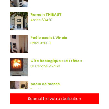
Romain THIBAUT
Ardes 63420
Poêle oxalis L Vinols
Bard 42600
Gîte écologique « la Trêve »
Le Cergne 42460
poele de masse
Parette
Soumettre votre réalisation
Poêle oxalibre L avec four, banc et