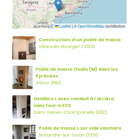
Leaflet
|
©
OpenStreetMap
contributors
Construction d’un poêle de masse
Villarodin-Bourget 73500
Poêle de masse Oxalis (M) dans les
Pyrénées
Arbon 31160
Oxalibre L avec conduit à l’arrière,
sans four ni ECS
Saint-Genès-Champanelle 63122
Poêle de masse L sur vide sanitaire
Simandre-sur-Suran 01250