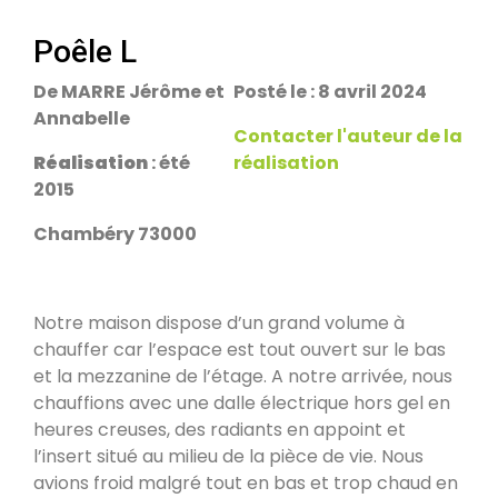
escalier.
Rans 39700
Poêle L
De MARRE Jérôme et
Posté le : 8 avril 2024
PDM Yoloxalis
Annabelle
Schweighouse-sur-Moder 67590
Contacter l'auteur de la
Réalisation
: été
réalisation
2015
Oxalibre L
Les Salelles 48230
Chambéry 73000
Poêle et banc
Notre maison dispose d’un grand volume à
Granville 50400
chauffer car l’espace est tout ouvert sur le bas
et la mezzanine de l’étage. A notre arrivée, nous
chauffions avec une dalle électrique hors gel en
PDM modèle S
heures creuses, des radiants en appoint et
Urmatt 67280
l’insert situé au milieu de la pièce de vie. Nous
avions froid malgré tout en bas et trop chaud en