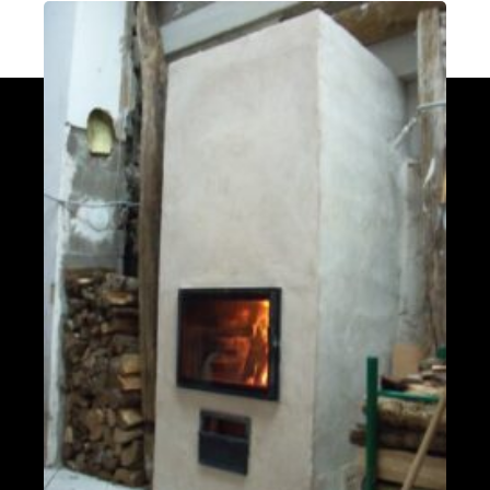
fumées vers le bas
Valleraugue 30570
Poele de masse S avec conduit en
brique de terre crue handmade
Mantry 39230
Poêle Oxalibre L dans le Tarn
Coufouleux 81800
Poêle de masse
Corbel 73160
Poêle M sous escalier
Fontaine-lès-Clerval 25340