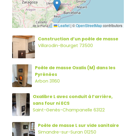
Leaflet
|
©
OpenStreetMap
contributors
Construction d’un poêle de masse
Villarodin-Bourget 73500
Poêle de masse Oxalis (M) dans les
Pyrénées
Arbon 31160
Oxalibre L avec conduit à l’arrière,
sans four ni ECS
Saint-Genès-Champanelle 63122
Poêle de masse L sur vide sanitaire
Simandre-sur-Suran 01250