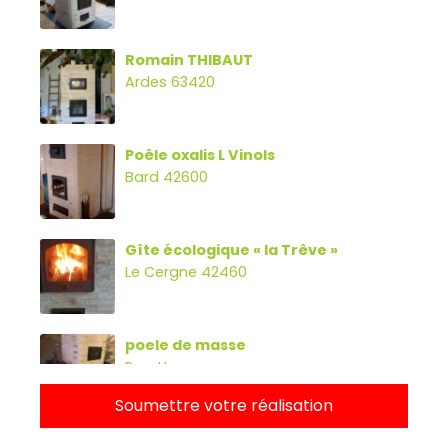
Romain THIBAUT
Ardes 63420
Poêle oxalis L Vinols
Bard 42600
Gîte écologique « la Trêve »
Le Cergne 42460
poele de masse
Parette
Soumettre votre réalisation
Poêle oxalibre L avec four, banc et