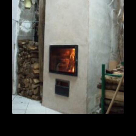
fumées vers le bas
Valleraugue 30570
Poele de masse S avec conduit en
brique de terre crue handmade
Mantry 39230
Poêle Oxalibre L dans le Tarn
Coufouleux 81800
Poêle de masse
Corbel 73160
Poêle M sous escalier
Fontaine-lès-Clerval 25340