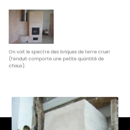
PDM L
Éternoz 25330
Modèle L sans enduit
Saint-Jean-de-Chevelu 73170
On voit le spectre des briques de terre crue!
(l’enduit comporte une petite quantité de
chaux).
oxalis L
Piégros-la-Clastre 26400
PDM L
Fleurus
PDM Oxalibre XL avec sortie des