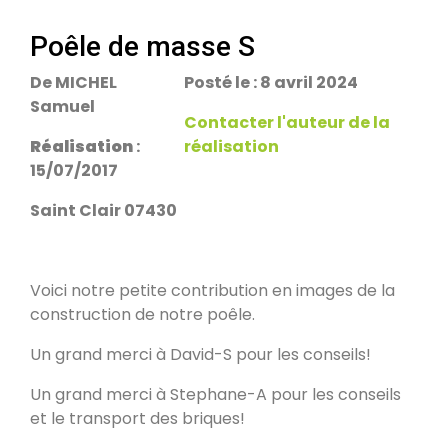
escalier.
Rans 39700
Poêle de masse S
De MICHEL
Posté le : 8 avril 2024
PDM Yoloxalis
Samuel
Schweighouse-sur-Moder 67590
Contacter l'auteur de la
Réalisation
:
réalisation
15/07/2017
Oxalibre L
Les Salelles 48230
Saint Clair 07430
Poêle et banc
Voici notre petite contribution en images de la
Granville 50400
construction de notre poêle.
Un grand merci à David-S pour les conseils!
PDM modèle S
Un grand merci à Stephane-A pour les conseils
Urmatt 67280
et le transport des briques!