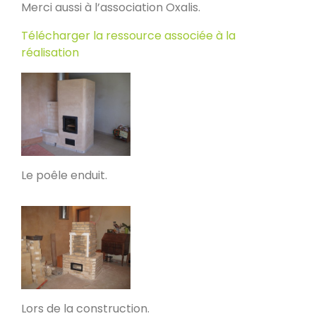
Merci aussi à l’association Oxalis.
Poele de masse L
Devay 58300
Télécharger la ressource associée à la
réalisation
Poêle de masse L avec petit banc
chauffant
Heusy
Poêle de Masse
Bellecombe-en-Bauges 73340
Le poêle enduit.
Oxalibre S
Portet 64330
Modèle M avec enduit
La Table 73110
Lors de la construction.