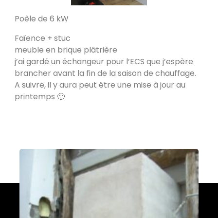
Poele de masse L
Poêle de 6 kW
Devay 58300
Faïence + stuc
meuble en brique plâtrière
Poêle de masse L avec petit banc
j’ai gardé un échangeur pour l’ECS que j’espère
chauffant
brancher avant la fin de la saison de chauffage.
Heusy
A suivre, il y aura peut être une mise à jour au
printemps 🙂
Poêle de Masse
Bellecombe-en-Bauges 73340
Oxalibre S
Portet 64330
Modèle M avec enduit
La Table 73110