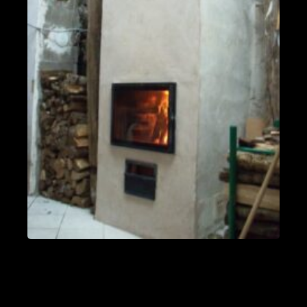
PDM L
Éternoz 25330
Modèle L sans enduit
Saint-Jean-de-Chevelu 73170
oxalis L
Piégros-la-Clastre 26400
PDM L
Fleurus
PDM Oxalibre XL avec sortie des