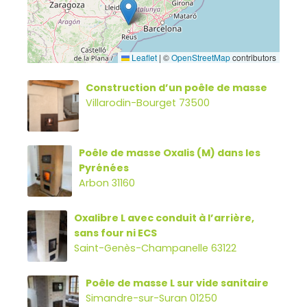
Leaflet
|
©
OpenStreetMap
contributors
Construction d’un poêle de masse
Villarodin-Bourget 73500
Poêle de masse Oxalis (M) dans les
Pyrénées
Arbon 31160
Oxalibre L avec conduit à l’arrière,
sans four ni ECS
Saint-Genès-Champanelle 63122
Poêle de masse L sur vide sanitaire
Simandre-sur-Suran 01250