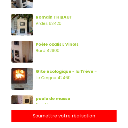
Romain THIBAUT
Ardes 63420
Poêle oxalis L Vinols
Bard 42600
Gîte écologique « la Trêve »
Le Cergne 42460
poele de masse
Parette
Soumettre votre réalisation
Poêle oxalibre L avec four, banc et