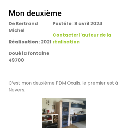
escalier.
Rans 39700
Mon deuxième
De Bertrand
Posté le : 8 avril 2024
PDM Yoloxalis
Michel
Schweighouse-sur-Moder 67590
Contacter l'auteur de la
Réalisation
: 2021
réalisation
Oxalibre L
Doué la fontaine
Les Salelles 48230
49700
Poêle et banc
C’est mon deuxième PDM Oxalis. le premier est à
Granville 50400
Nevers.
PDM modèle S
Urmatt 67280