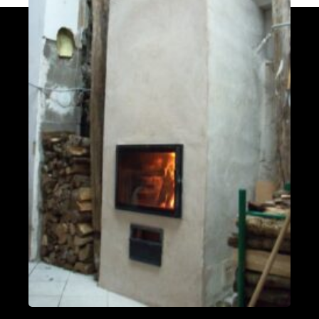
fumées vers le bas
Valleraugue 30570
Poele de masse S avec conduit en
brique de terre crue handmade
Mantry 39230
Poêle Oxalibre L dans le Tarn
Coufouleux 81800
Poêle de masse
Corbel 73160
Poêle M sous escalier
Fontaine-lès-Clerval 25340