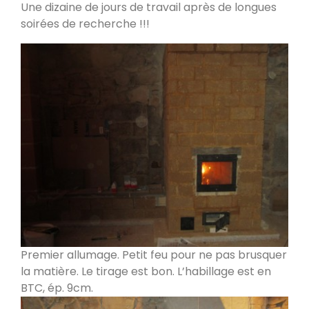
Une dizaine de jours de travail après de longues
Poele de masse L
soirées de recherche !!!
Devay 58300
Poêle de masse L avec petit banc
chauffant
Heusy
Poêle de Masse
Bellecombe-en-Bauges 73340
Oxalibre S
Portet 64330
Premier allumage. Petit feu pour ne pas brusquer
la matière. Le tirage est bon. L’habillage est en
Modèle M avec enduit
BTC, ép. 9cm.
La Table 73110