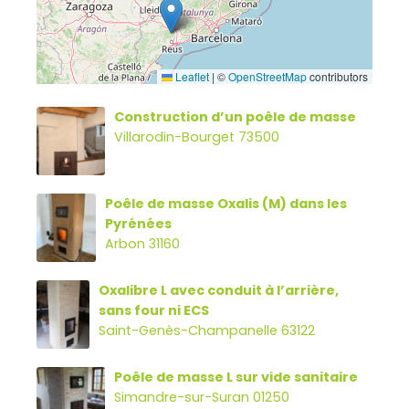
Leaflet
|
©
OpenStreetMap
contributors
Construction d’un poêle de masse
Villarodin-Bourget 73500
Poêle de masse Oxalis (M) dans les
Pyrénées
Arbon 31160
Oxalibre L avec conduit à l’arrière,
sans four ni ECS
Saint-Genès-Champanelle 63122
Poêle de masse L sur vide sanitaire
Simandre-sur-Suran 01250