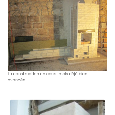
PDM L
Éternoz 25330
Modèle L sans enduit
Saint-Jean-de-Chevelu 73170
oxalis L
Piégros-la-Clastre 26400
La construction en cours mais déjà bien
avancée…
PDM L
Fleurus
PDM Oxalibre XL avec sortie des