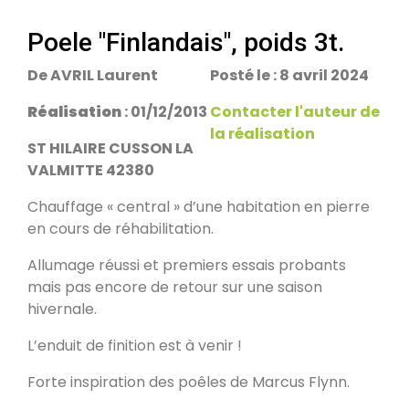
escalier.
Rans 39700
Poele "Finlandais", poids 3t.
De AVRIL Laurent
Posté le : 8 avril 2024
PDM Yoloxalis
Schweighouse-sur-Moder 67590
Réalisation
: 01/12/2013
Contacter l'auteur de
la réalisation
ST HILAIRE CUSSON LA
Oxalibre L
VALMITTE 42380
Les Salelles 48230
Chauffage « central » d’une habitation en pierre
en cours de réhabilitation.
Poêle et banc
Allumage réussi et premiers essais probants
Granville 50400
mais pas encore de retour sur une saison
hivernale.
PDM modèle S
L’enduit de finition est à venir !
Urmatt 67280
Forte inspiration des poêles de Marcus Flynn.