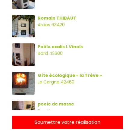
Romain THIBAUT
Ardes 63420
Poêle oxalis L Vinols
Bard 42600
Gîte écologique « la Trêve »
Le Cergne 42460
poele de masse
Parette
Soumettre votre réalisation
Poêle oxalibre L avec four, banc et