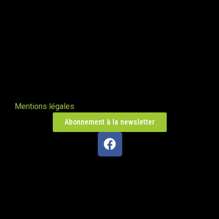
Poêle L en Haute-Saône
Trésilley 70190
PDM taille L
Le Poizat-Lalleyriat 01130
Poêle de masse Oxalis modèle XL
Le Cergne 42460
Mentions légales
Abonnement à la newsletter
Poêle de masse Taille L
Chaparon 74210
Oxalibre taille L
Naillat 23800