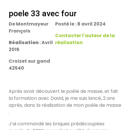
escalier.
Rans 39700
poele 33 avec four
De Montmayeur
Posté le : 8 avril 2024
PDM Yoloxalis
François
Schweighouse-sur-Moder 67590
Contacter l'auteur de la
Réalisation
: Avril
réalisation
2015
Oxalibre L
Les Salelles 48230
Croizet sur gand
42540
Poêle et banc
Granville 50400
Après avoir découvert le poêle de masse, et fait
la formation avec David, je me suis lancé, 2 ans
après, dans la réalisation de mon poêle de masse
PDM modèle S
.
Urmatt 67280
J’ai commandé les briques prédécoupées