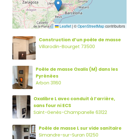
Leaflet
|
©
OpenStreetMap
contributors
Construction d’un poêle de masse
Villarodin-Bourget 73500
Poêle de masse Oxalis (M) dans les
Pyrénées
Arbon 31160
Oxalibre L avec conduit à l’arrière,
sans four ni ECS
Saint-Genès-Champanelle 63122
Poêle de masse L sur vide sanitaire
Simandre-sur-Suran 01250