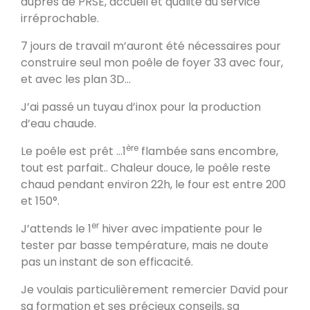
auprès de PRSE, accueil et qualité du service
Poele de masse L
irréprochable.
Devay 58300
7 jours de travail m’auront été nécessaires pour
construire seul mon poêle de foyer 33 avec four,
et avec les plan 3D…
Poêle de masse L avec petit banc
chauffant
J’ai passé un tuyau d’inox pour la production
Heusy
d’eau chaude.
Poêle de Masse
ère
Le poêle est prêt …1
flambée sans encombre,
Bellecombe-en-Bauges 73340
tout est parfait.. Chaleur douce, le poêle reste
chaud pendant environ 22h, le four est entre 200
et 150°.
Oxalibre S
Portet 64330
er
J’attends le 1
hiver avec impatiente pour le
tester par basse température, mais ne doute
pas un instant de son efficacité.
Modèle M avec enduit
Je voulais particulièrement remercier David pour
La Table 73110
sa formation et ses précieux conseils, sa