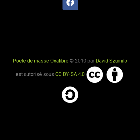
Poële Oxalibre L
Saint-Flour-l'Étang 63520
Un traversant à Triors
Triors 26750
Poêle de masse Oxalibre
© 2010 par
David Szumilo
Oxalibre M avec range buches et
est autorisé sous
CC BY-SA 4.0
manchon UZUME
Emmerin 59320
Oxalibre L ferronnerie Uzume
La Chapelle-Agnon 63590
Poêle de masse â Ivry sur Seine
Ivry-sur-Seine 94200