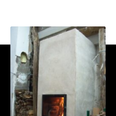
fumées vers le bas
Valleraugue 30570
Poele de masse S avec conduit en
brique de terre crue handmade
Mantry 39230
Poêle Oxalibre L dans le Tarn
Coufouleux 81800
Poêle de masse
Corbel 73160
Poêle M sous escalier
Fontaine-lès-Clerval 25340