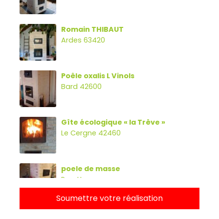
Romain THIBAUT
Ardes 63420
Poêle oxalis L Vinols
Bard 42600
Gîte écologique « la Trêve »
Le Cergne 42460
poele de masse
Parette
Soumettre votre réalisation
Poêle oxalibre L avec four, banc et