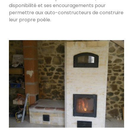
disponibilité et ses encouragements pour
permettre aux auto-constructeurs de construire
PDM L
leur propre poêle.
Éternoz 25330
Modèle L sans enduit
Saint-Jean-de-Chevelu 73170
oxalis L
Piégros-la-Clastre 26400
PDM L
Fleurus
PDM Oxalibre XL avec sortie des