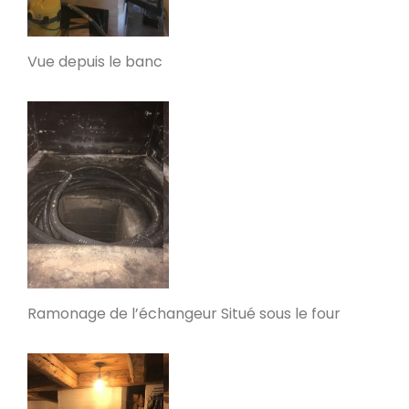
PDM L
Vue depuis le banc
Éternoz 25330
Modèle L sans enduit
Saint-Jean-de-Chevelu 73170
oxalis L
Piégros-la-Clastre 26400
PDM L
Ramonage de l’échangeur Situé sous le four
Fleurus
PDM Oxalibre XL avec sortie des