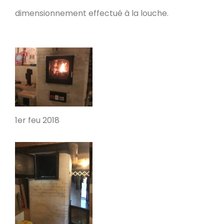
Poele de masse L
dimensionnement effectué à la louche.
Devay 58300
Poêle de masse L avec petit banc
chauffant
Heusy
Poêle de Masse
Bellecombe-en-Bauges 73340
1er feu 2018
Oxalibre S
Portet 64330
Modèle M avec enduit
La Table 73110