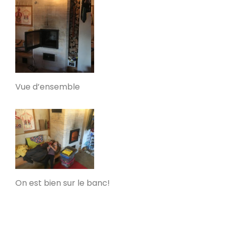
fumées vers le bas
Valleraugue 30570
Poele de masse S avec conduit en
brique de terre crue handmade
Mantry 39230
Poêle Oxalibre L dans le Tarn
Vue d’ensemble
Coufouleux 81800
Poêle de masse
Corbel 73160
On est bien sur le banc!
Poêle M sous escalier
Fontaine-lès-Clerval 25340