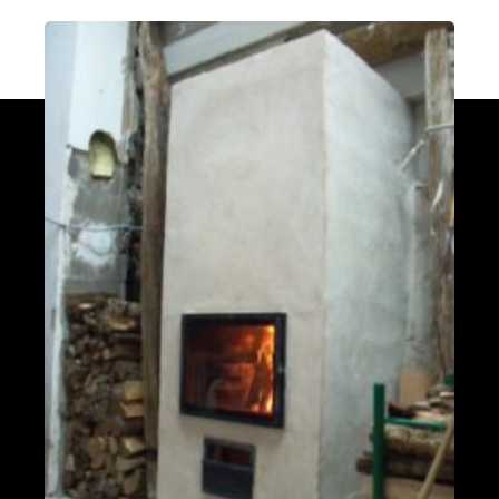
Poêle L en Haute-Saône
Trésilley 70190
PDM taille L
Le Poizat-Lalleyriat 01130
Poêle de masse Oxalis modèle XL
Le Cergne 42460
Poêle de masse Taille L
Chaparon 74210
Oxalibre taille L
Naillat 23800