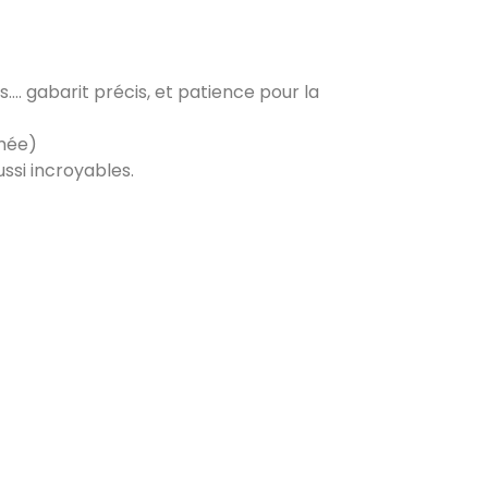
Oxalibre L
Les Salelles 48230
rs…. gabarit précis, et patience pour la
umée)
Poêle et banc
ssi incroyables.
Granville 50400
PDM modèle S
Urmatt 67280
Poele de masse L
Devay 58300
Poêle de masse L avec petit banc
chauffant