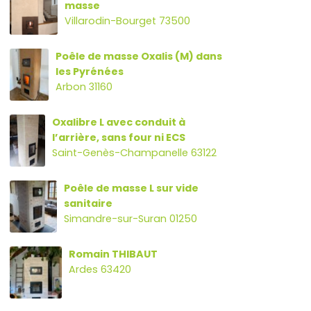
masse
Villarodin-Bourget 73500
Poêle de masse Oxalis (M) dans
les Pyrénées
Arbon 31160
Oxalibre L avec conduit à
l’arrière, sans four ni ECS
Saint-Genès-Champanelle 63122
Poêle de masse L sur vide
sanitaire
Simandre-sur-Suran 01250
Romain THIBAUT
Ardes 63420