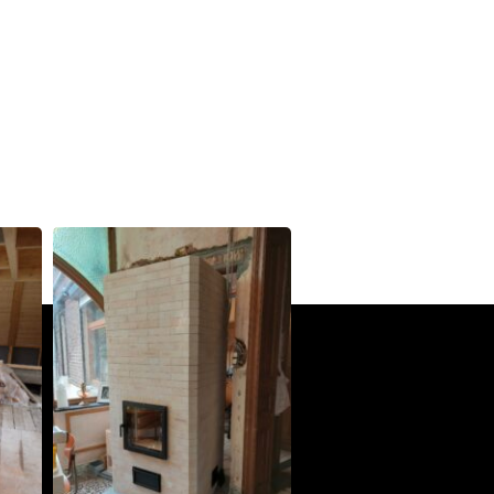
Heusy
Poêle de Masse
Bellecombe-en-Bauges 73340
Oxalibre S
Portet 64330
Modèle M avec enduit
La Table 73110
PDM L
Éternoz 25330
Modèle L sans enduit