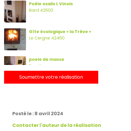
Poêle oxalis L Vinols
Bard 42600
Gîte écologique « la Trêve »
Le Cergne 42460
poele de masse
Parette
Soumettre votre réalisation
Poêle oxalibre L avec four, banc
et escalier.
Rans 39700
Posté le : 8 avril 2024
PDM Yoloxalis
Schweighouse-sur-Moder
Contacter l'auteur de la réalisation
67590