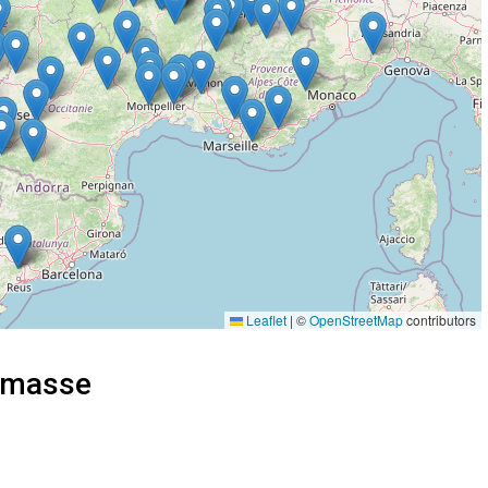
Leaflet
|
©
OpenStreetMap
contributors
e masse