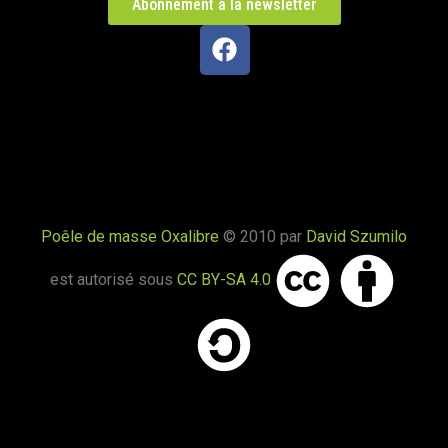
Abonnement à la newsletter
PDM L
Sainte-Thérence 03420
PDM L
Saint Pierre du Chemin 85120
PDM S + Eau chaude thermosiphon
Poêle de masse Oxalibre
© 2010 par
David Szumilo
Dabo 57850
est autorisé sous
CC BY-SA 4.0
PDM L sur estrade
Saint Germain de Salles 03140
Toussa Poele – L + four blanc latéral
Aureville 31320