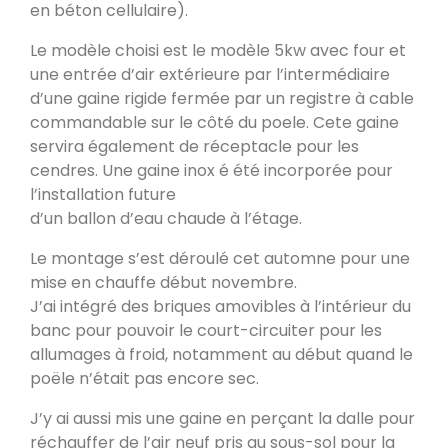
en béton cellulaire).
Poele de masse L
Devay 58300
Le modèle choisi est le modèle 5kw avec four et
une entrée d’air extérieure par l’intermédiaire
d’une gaine rigide fermée par un registre à cable
Poêle de masse L avec petit banc
commandable sur le côté du poele. Cete gaine
chauffant
servira également de réceptacle pour les
Heusy
cendres. Une gaine inox é été incorporée pour
l’installation future
Poêle de Masse
d’un ballon d’eau chaude à l’étage.
Bellecombe-en-Bauges 73340
Le montage s’est déroulé cet automne pour une
mise en chauffe début novembre.
Oxalibre S
J’ai intégré des briques amovibles à l’intérieur du
Portet 64330
banc pour pouvoir le court-circuiter pour les
allumages à froid, notamment au début quand le
poële n’était pas encore sec.
Modèle M avec enduit
J’y ai aussi mis une gaine en perçant la dalle pour
La Table 73110
réchauffer de l’air neuf pris au sous-sol pour la