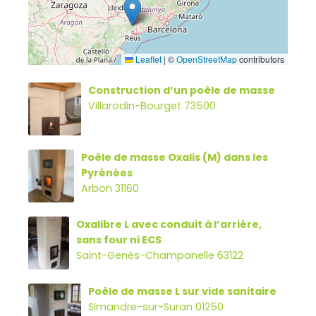
Leaflet
|
©
OpenStreetMap
contributors
Construction d’un poêle de masse
Villarodin-Bourget 73500
Poêle de masse Oxalis (M) dans les
Pyrénées
Arbon 31160
Oxalibre L avec conduit à l’arrière,
sans four ni ECS
Saint-Genès-Champanelle 63122
Poêle de masse L sur vide sanitaire
Simandre-sur-Suran 01250