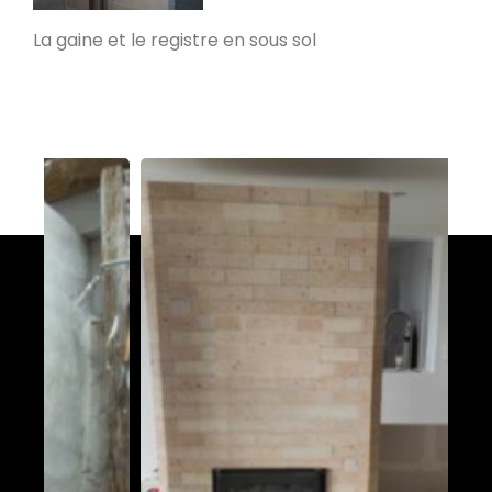
Saint-Affrique 12400
La gaine et le registre en sous sol
Pdm S avec porte
Rieux 56350
PdM L
Triqueville 27500
Poêle de L dans les Pyrénées
Sauveterre-de-Comminges 31510
PDM – S
Cormeilles 27260