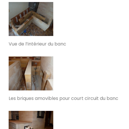
Poële Oxalibre L
Saint-Flour-l'Étang 63520
Un traversant à Triors
Triors 26750
Vue de l’intérieur du banc
Oxalibre M avec range buches et
manchon UZUME
Emmerin 59320
Oxalibre L ferronnerie Uzume
La Chapelle-Agnon 63590
Les briques amovibles pour court circuit du banc
Poêle de masse â Ivry sur Seine
Ivry-sur-Seine 94200