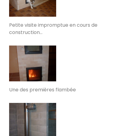
Oxalis à Libourne
Petite visite impromptue en cours de
Libourne 33500
construction…
Poêle Oxalis L
Saint-Seine-sur-Vingeanne 21610
La Fayolle
Autrans 38880
Une des premières flambée
Poêle de masse L en Mayenne
Loiron-Ruillé 53320
PDM taille M