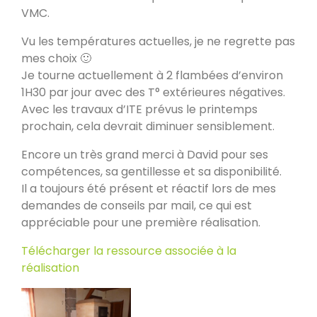
VMC.
PDM L
Vu les températures actuelles, je ne regrette pas
Éternoz 25330
mes choix 🙂
Je tourne actuellement à 2 flambées d’environ
1H30 par jour avec des T° extérieures négatives.
Modèle L sans enduit
Avec les travaux d’ITE prévus le printemps
Saint-Jean-de-Chevelu 73170
prochain, cela devrait diminuer sensiblement.
Encore un très grand merci à David pour ses
oxalis L
compétences, sa gentillesse et sa disponibilité.
Piégros-la-Clastre 26400
Il a toujours été présent et réactif lors de mes
demandes de conseils par mail, ce qui est
appréciable pour une première réalisation.
PDM L
Télécharger la ressource associée à la
Fleurus
réalisation
PDM Oxalibre XL avec sortie des