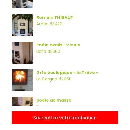
Romain THIBAUT
Ardes 63420
Poêle oxalis L Vinols
Bard 42600
Gîte écologique « la Trêve »
Le Cergne 42460
poele de masse
Parette
Soumettre votre réalisation
Poêle oxalibre L avec four, banc et