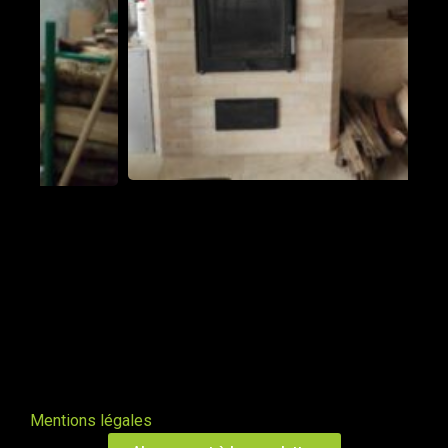
Benoît De Cillia
PUGET THENIERS 06260
PDM en Champagne
Athis 51150
L avec petite banquette
malrevers 43800
PDM du Relais des Muriannes n°1
Vaulnaveys-le-bas 38410
Poêle de masse L avec banc
Bons en chablais 74890
Mentions légales