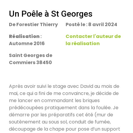
escalier.
Rans 39700
Un Poêle à St Georges
De Forestier Thierry
Posté le : 8 avril 2024
PDM Yoloxalis
Schweighouse-sur-Moder 67590
Réalisation
:
Contacter l'auteur de
Automne 2016
la réalisation
Oxalibre L
Saint Georges de
Les Salelles 48230
Commiers 38450
Poêle et banc
Après avoir suivi le stage avec David au mois de
Granville 50400
mai, ce qui a fini de me convaincre, je décide de
me lancer en commandant les briques
prédécoupées pratiquement dans la foulée. Je
PDM modèle S
démarre par les préparatifs cet été (mur de
Urmatt 67280
soutènement au sous sol, conduit de fumée,
découpage de la chape pour pose d’un support